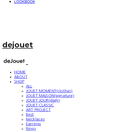
LOOKBOOK
dejouet
HOME
ABOUT
SHOP
ALL
JOUET MOMENT(clothes)
JOUET MAISON(signature)
JOUET JOUR(daily)
JOUET CLASSIC
ART PROJECT
Best
Necklaces
Earrings
Rings