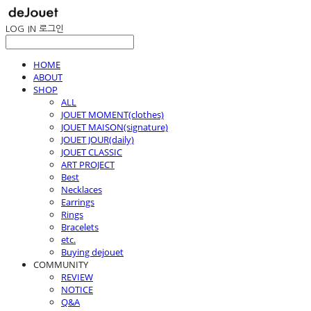
LOG IN
로그인
HOME
ABOUT
SHOP
ALL
JOUET MOMENT(clothes)
JOUET MAISON(signature)
JOUET JOUR(daily)
JOUET CLASSIC
ART PROJECT
Best
Necklaces
Earrings
Rings
Bracelets
etc.
Buying dejouet
COMMUNITY
REVIEW
NOTICE
Q&A