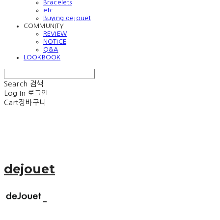
Bracelets
etc.
Buying dejouet
COMMUNITY
REVIEW
NOTICE
Q&A
LOOKBOOK
Search
검색
Log In
로그인
Cart
장바구니
dejouet