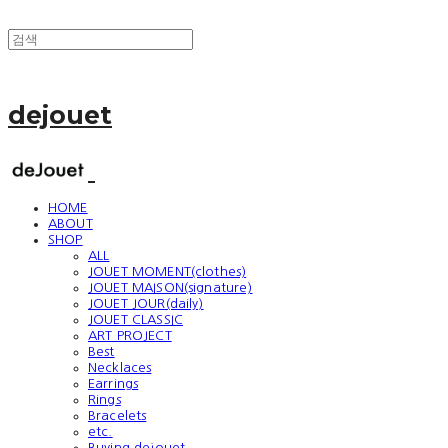
dejouet
HOME
ABOUT
SHOP
ALL
JOUET MOMENT(clothes)
JOUET MAISON(signature)
JOUET JOUR(daily)
JOUET CLASSIC
ART PROJECT
Best
Necklaces
Earrings
Rings
Bracelets
etc.
Buying dejouet