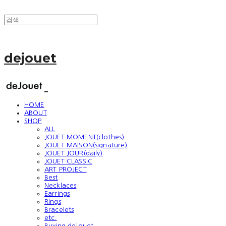
dejouet
HOME
ABOUT
SHOP
ALL
JOUET MOMENT(clothes)
JOUET MAISON(signature)
JOUET JOUR(daily)
JOUET CLASSIC
ART PROJECT
Best
Necklaces
Earrings
Rings
Bracelets
etc.
Buying dejouet