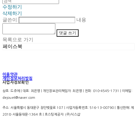
수정하기
삭제하기
글쓴이
내용
댓글 쓰기
목록으로 가기
페이스북
이용약관
개인정보처리방침
사업자정보확인
상호: 드쥬에 | 대표: 최은영 | 개인정보관리책임자: 최은영 | 전화: 010-4545-1731 | 이메일:
dejouet@naver.com
주소: 서울특별시 동대문구 장안벚꽃로 107 | 사업자등록번호:
516-13-00790
| 통신판매:
제
2018-서울동대문-1364 호
| 호스팅제공자: (주)식스샵