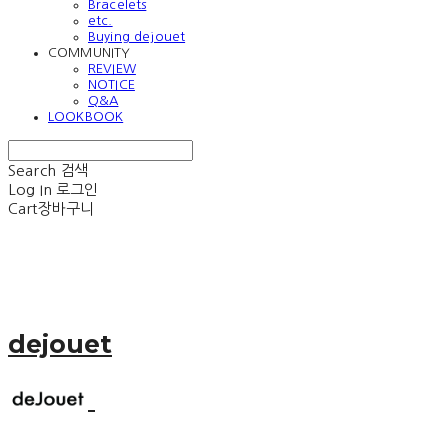
Bracelets
etc.
Buying dejouet
COMMUNITY
REVIEW
NOTICE
Q&A
LOOKBOOK
Search
검색
Log In
로그인
Cart
장바구니
dejouet