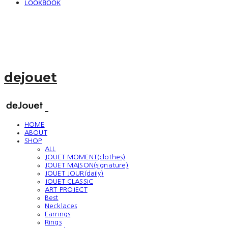
LOOKBOOK
dejouet
HOME
ABOUT
SHOP
ALL
JOUET MOMENT(clothes)
JOUET MAISON(signature)
JOUET JOUR(daily)
JOUET CLASSIC
ART PROJECT
Best
Necklaces
Earrings
Rings