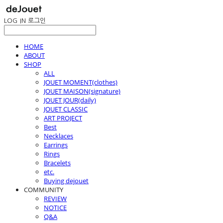
LOG IN
로그인
HOME
ABOUT
SHOP
ALL
JOUET MOMENT(clothes)
JOUET MAISON(signature)
JOUET JOUR(daily)
JOUET CLASSIC
ART PROJECT
Best
Necklaces
Earrings
Rings
Bracelets
etc.
Buying dejouet
COMMUNITY
REVIEW
NOTICE
Q&A