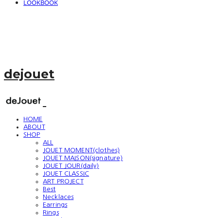
LOOKBOOK
dejouet
HOME
ABOUT
SHOP
ALL
JOUET MOMENT(clothes)
JOUET MAISON(signature)
JOUET JOUR(daily)
JOUET CLASSIC
ART PROJECT
Best
Necklaces
Earrings
Rings