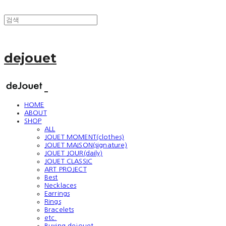
dejouet
HOME
ABOUT
SHOP
ALL
JOUET MOMENT(clothes)
JOUET MAISON(signature)
JOUET JOUR(daily)
JOUET CLASSIC
ART PROJECT
Best
Necklaces
Earrings
Rings
Bracelets
etc.
Buying dejouet