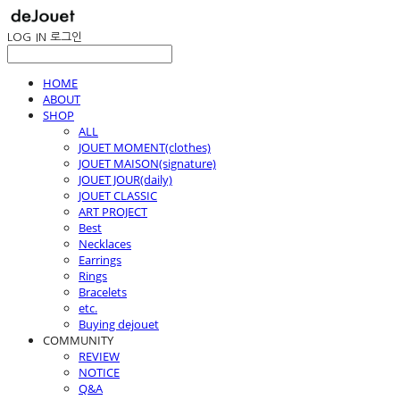
LOG IN
로그인
HOME
ABOUT
SHOP
ALL
JOUET MOMENT(clothes)
JOUET MAISON(signature)
JOUET JOUR(daily)
JOUET CLASSIC
ART PROJECT
Best
Necklaces
Earrings
Rings
Bracelets
etc.
Buying dejouet
COMMUNITY
REVIEW
NOTICE
Q&A