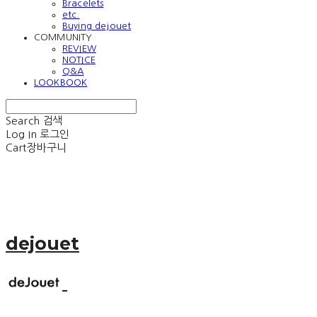
Bracelets
etc.
Buying dejouet
COMMUNITY
REVIEW
NOTICE
Q&A
LOOKBOOK
Search
검색
Log In
로그인
Cart
장바구니
dejouet