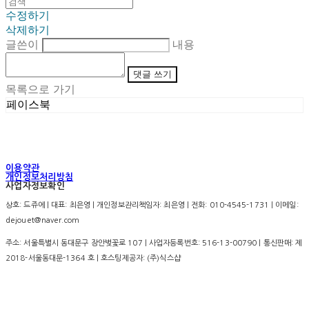
수정하기
삭제하기
글쓴이
내용
댓글 쓰기
목록으로 가기
페이스북
이용약관
개인정보처리방침
사업자정보확인
상호: 드쥬에 | 대표: 최은영 | 개인정보관리책임자: 최은영 | 전화: 010-4545-1731 | 이메일:
dejouet@naver.com
주소: 서울특별시 동대문구 장안벚꽃로 107 | 사업자등록번호:
516-13-00790
| 통신판매:
제
2018-서울동대문-1364 호
| 호스팅제공자: (주)식스샵