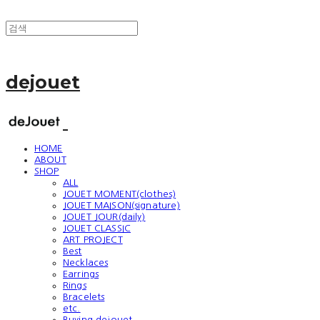
dejouet
HOME
ABOUT
SHOP
ALL
JOUET MOMENT(clothes)
JOUET MAISON(signature)
JOUET JOUR(daily)
JOUET CLASSIC
ART PROJECT
Best
Necklaces
Earrings
Rings
Bracelets
etc.
Buying dejouet