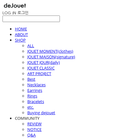
LOG IN
로그인
HOME
ABOUT
SHOP
ALL
JOUET MOMENT(clothes)
JOUET MAISON(signature)
JOUET JOUR(daily)
JOUET CLASSIC
ART PROJECT
Best
Necklaces
Earrings
Rings
Bracelets
etc.
Buying dejouet
COMMUNITY
REVIEW
NOTICE
Q&A