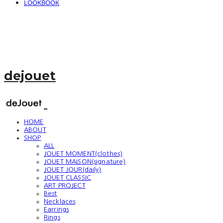
LOOKBOOK
dejouet
HOME
ABOUT
SHOP
ALL
JOUET MOMENT(clothes)
JOUET MAISON(signature)
JOUET JOUR(daily)
JOUET CLASSIC
ART PROJECT
Best
Necklaces
Earrings
Rings