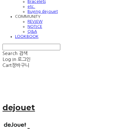
Bracelets
etc.
Buying dejouet
COMMUNITY
REVIEW
NOTICE
Q&A
LOOKBOOK
Search
검색
Log In
로그인
Cart
장바구니
dejouet