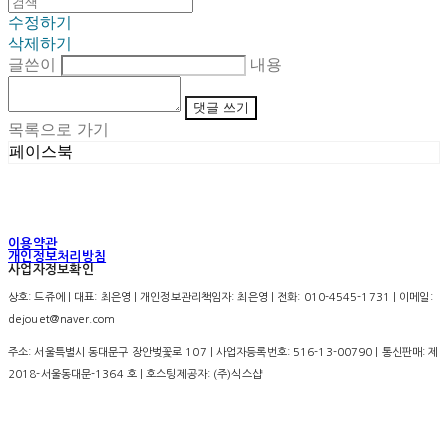
수정하기
삭제하기
글쓴이
내용
댓글 쓰기
목록으로 가기
페이스북
이용약관
개인정보처리방침
사업자정보확인
상호: 드쥬에 | 대표: 최은영 | 개인정보관리책임자: 최은영 | 전화: 010-4545-1731 | 이메일:
dejouet@naver.com
주소: 서울특별시 동대문구 장안벚꽃로 107 | 사업자등록번호:
516-13-00790
| 통신판매:
제
2018-서울동대문-1364 호
| 호스팅제공자: (주)식스샵