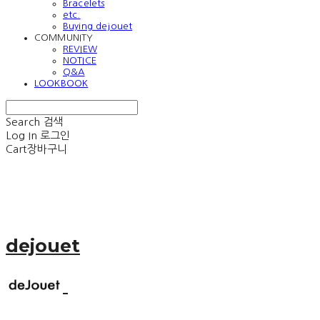
Bracelets
etc.
Buying dejouet
COMMUNITY
REVIEW
NOTICE
Q&A
LOOKBOOK
Search
검색
Log In
로그인
Cart
장바구니
dejouet