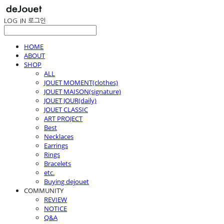
LOG IN
로그인
HOME
ABOUT
SHOP
ALL
JOUET MOMENT(clothes)
JOUET MAISON(signature)
JOUET JOUR(daily)
JOUET CLASSIC
ART PROJECT
Best
Necklaces
Earrings
Rings
Bracelets
etc.
Buying dejouet
COMMUNITY
REVIEW
NOTICE
Q&A