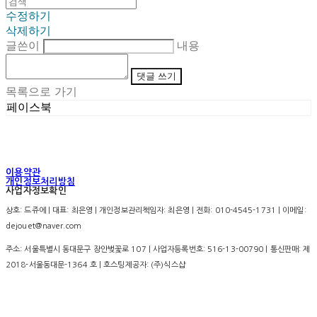
수정하기
삭제하기
글쓴이
내용
댓글 쓰기
목록으로 가기
페이스북
이용약관
개인정보처리방침
사업자정보확인
상호: 드쥬에 | 대표: 최은영 | 개인정보관리책임자: 최은영 | 전화: 010-4545-1731 | 이메일:
dejouet@naver.com
주소: 서울특별시 동대문구 장안벚꽃로 107 | 사업자등록번호:
516-13-00790
| 통신판매:
제
2018-서울동대문-1364 호
| 호스팅제공자: (주)식스샵