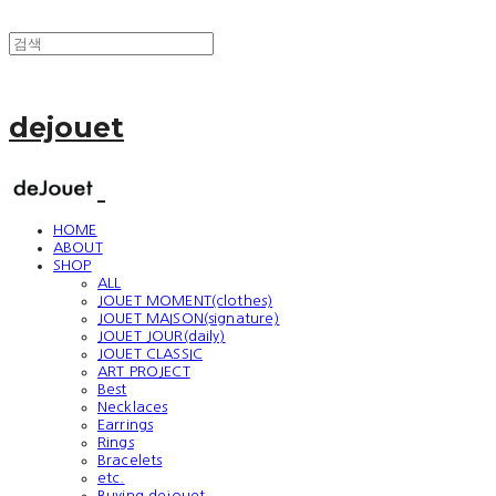
dejouet
HOME
ABOUT
SHOP
ALL
JOUET MOMENT(clothes)
JOUET MAISON(signature)
JOUET JOUR(daily)
JOUET CLASSIC
ART PROJECT
Best
Necklaces
Earrings
Rings
Bracelets
etc.
Buying dejouet