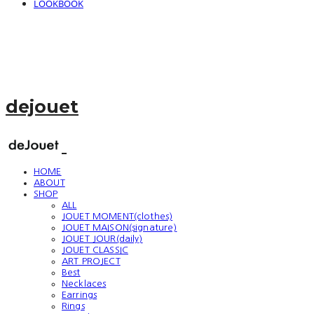
LOOKBOOK
dejouet
HOME
ABOUT
SHOP
ALL
JOUET MOMENT(clothes)
JOUET MAISON(signature)
JOUET JOUR(daily)
JOUET CLASSIC
ART PROJECT
Best
Necklaces
Earrings
Rings