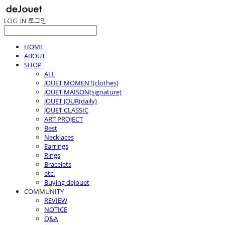
LOG IN
로그인
HOME
ABOUT
SHOP
ALL
JOUET MOMENT(clothes)
JOUET MAISON(signature)
JOUET JOUR(daily)
JOUET CLASSIC
ART PROJECT
Best
Necklaces
Earrings
Rings
Bracelets
etc.
Buying dejouet
COMMUNITY
REVIEW
NOTICE
Q&A