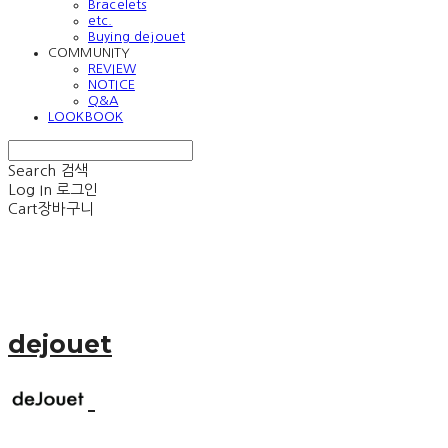
Bracelets
etc.
Buying dejouet
COMMUNITY
REVIEW
NOTICE
Q&A
LOOKBOOK
Search
검색
Log In
로그인
Cart
장바구니
dejouet