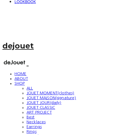
LOOKBOOK
dejouet
HOME
ABOUT
SHOP
ALL
JOUET MOMENT(clothes)
JOUET MAISON(signature)
JOUET JOUR(daily)
JOUET CLASSIC
ART PROJECT
Best
Necklaces
Earrings
Rings