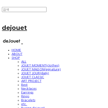
dejouet
HOME
ABOUT
SHOP
ALL
JOUET MOMENT(clothes)
JOUET MAISON(signature)
JOUET JOUR(daily)
JOUET CLASSIC
ART PROJECT
Best
Necklaces
Earrings
Rings
Bracelets
etc.
Buying dejouet