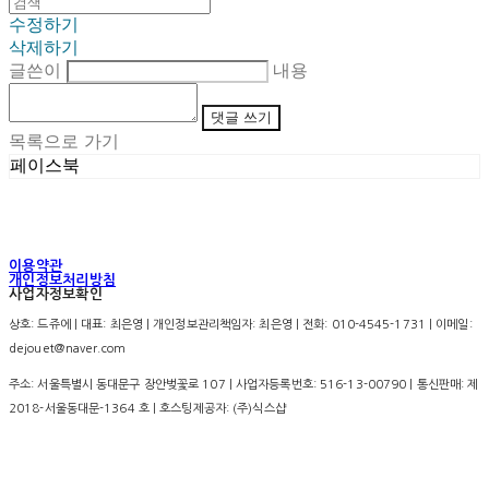
수정하기
삭제하기
글쓴이
내용
댓글 쓰기
목록으로 가기
페이스북
이용약관
개인정보처리방침
사업자정보확인
상호: 드쥬에 | 대표: 최은영 | 개인정보관리책임자: 최은영 | 전화: 010-4545-1731 | 이메일:
dejouet@naver.com
주소: 서울특별시 동대문구 장안벚꽃로 107 | 사업자등록번호:
516-13-00790
| 통신판매:
제
2018-서울동대문-1364 호
| 호스팅제공자: (주)식스샵