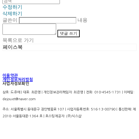
수정하기
삭제하기
글쓴이
내용
댓글 쓰기
목록으로 가기
페이스북
이용약관
개인정보처리방침
사업자정보확인
상호: 드쥬에 | 대표: 최은영 | 개인정보관리책임자: 최은영 | 전화: 010-4545-1731 | 이메일:
dejouet@naver.com
주소: 서울특별시 동대문구 장안벚꽃로 107 | 사업자등록번호:
516-13-00790
| 통신판매:
제
2018-서울동대문-1364 호
| 호스팅제공자: (주)식스샵