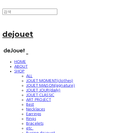
dejouet
HOME
ABOUT
SHOP
ALL
JOUET MOMENT(clothes)
JOUET MAISON(signature)
JOUET JOUR(daily)
JOUET CLASSIC
ART PROJECT
Best
Necklaces
Earrings
Rings
Bracelets
etc.
Buying dejouet