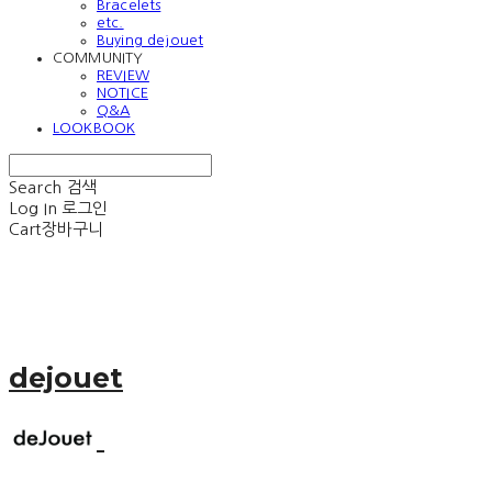
Bracelets
etc.
Buying dejouet
COMMUNITY
REVIEW
NOTICE
Q&A
LOOKBOOK
Search
검색
Log In
로그인
Cart
장바구니
dejouet