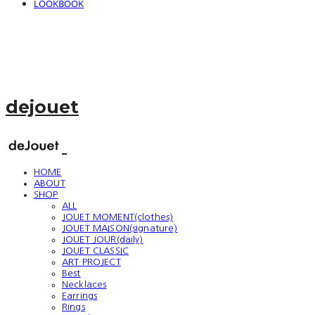
LOOKBOOK
dejouet
HOME
ABOUT
SHOP
ALL
JOUET MOMENT(clothes)
JOUET MAISON(signature)
JOUET JOUR(daily)
JOUET CLASSIC
ART PROJECT
Best
Necklaces
Earrings
Rings