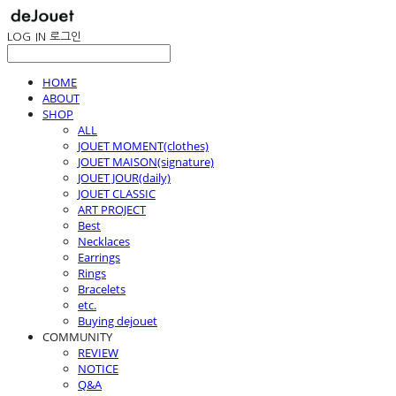
LOG IN
로그인
HOME
ABOUT
SHOP
ALL
JOUET MOMENT(clothes)
JOUET MAISON(signature)
JOUET JOUR(daily)
JOUET CLASSIC
ART PROJECT
Best
Necklaces
Earrings
Rings
Bracelets
etc.
Buying dejouet
COMMUNITY
REVIEW
NOTICE
Q&A