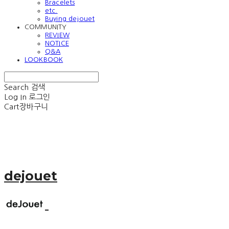
Bracelets
etc.
Buying dejouet
COMMUNITY
REVIEW
NOTICE
Q&A
LOOKBOOK
Search
검색
Log In
로그인
Cart
장바구니
dejouet