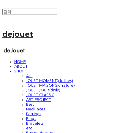
dejouet
HOME
ABOUT
SHOP
ALL
JOUET MOMENT(clothes)
JOUET MAISON(signature)
JOUET JOUR(daily)
JOUET CLASSIC
ART PROJECT
Best
Necklaces
Earrings
Rings
Bracelets
etc.
Buying dejouet