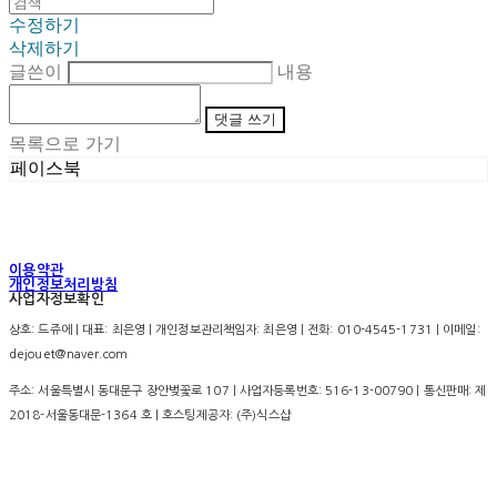
수정하기
삭제하기
글쓴이
내용
댓글 쓰기
목록으로 가기
페이스북
이용약관
개인정보처리방침
사업자정보확인
상호: 드쥬에 | 대표: 최은영 | 개인정보관리책임자: 최은영 | 전화: 010-4545-1731 | 이메일:
dejouet@naver.com
주소: 서울특별시 동대문구 장안벚꽃로 107 | 사업자등록번호:
516-13-00790
| 통신판매:
제
2018-서울동대문-1364 호
| 호스팅제공자: (주)식스샵