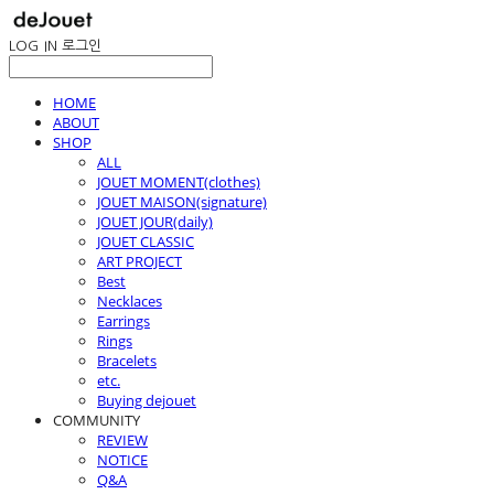
LOG IN
로그인
HOME
ABOUT
SHOP
ALL
JOUET MOMENT(clothes)
JOUET MAISON(signature)
JOUET JOUR(daily)
JOUET CLASSIC
ART PROJECT
Best
Necklaces
Earrings
Rings
Bracelets
etc.
Buying dejouet
COMMUNITY
REVIEW
NOTICE
Q&A