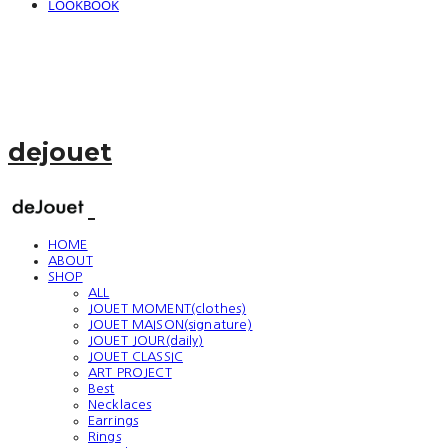
LOOKBOOK
dejouet
HOME
ABOUT
SHOP
ALL
JOUET MOMENT(clothes)
JOUET MAISON(signature)
JOUET JOUR(daily)
JOUET CLASSIC
ART PROJECT
Best
Necklaces
Earrings
Rings