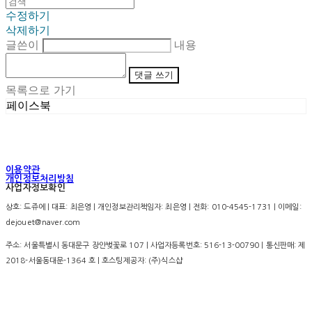
수정하기
삭제하기
글쓴이
내용
댓글 쓰기
목록으로 가기
페이스북
이용약관
개인정보처리방침
사업자정보확인
상호: 드쥬에 | 대표: 최은영 | 개인정보관리책임자: 최은영 | 전화: 010-4545-1731 | 이메일:
dejouet@naver.com
주소: 서울특별시 동대문구 장안벚꽃로 107 | 사업자등록번호:
516-13-00790
| 통신판매:
제
2018-서울동대문-1364 호
| 호스팅제공자: (주)식스샵