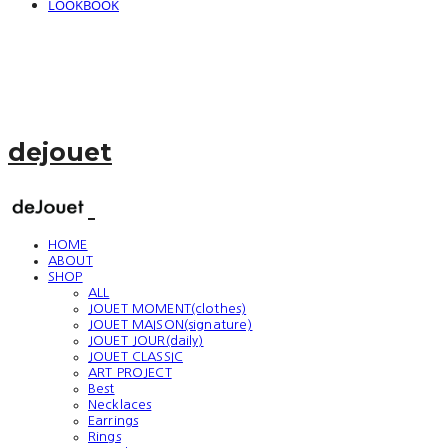
LOOKBOOK
dejouet
HOME
ABOUT
SHOP
ALL
JOUET MOMENT(clothes)
JOUET MAISON(signature)
JOUET JOUR(daily)
JOUET CLASSIC
ART PROJECT
Best
Necklaces
Earrings
Rings