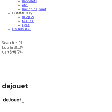
Bracelets
etc.
Buying dejouet
COMMUNITY
REVIEW
NOTICE
Q&A
LOOKBOOK
Search
검색
Log In
로그인
Cart
장바구니
dejouet