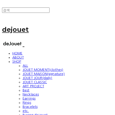
dejouet
HOME
ABOUT
SHOP
ALL
JOUET MOMENT(clothes)
JOUET MAISON(signature)
JOUET JOUR(daily)
JOUET CLASSIC
ART PROJECT
Best
Necklaces
Earrings
Rings
Bracelets
etc.
Buying dejouet