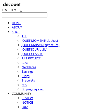
LOG IN
로그인
HOME
ABOUT
SHOP
ALL
JOUET MOMENT(clothes)
JOUET MAISON(signature)
JOUET JOUR(daily)
JOUET CLASSIC
ART PROJECT
Best
Necklaces
Earrings
Rings
Bracelets
etc.
Buying dejouet
COMMUNITY
REVIEW
NOTICE
Q&A