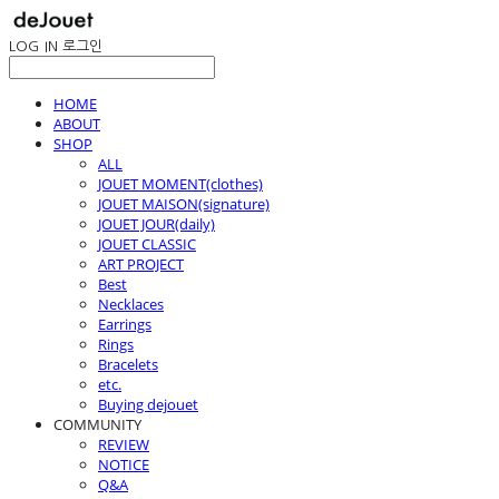
LOG IN
로그인
HOME
ABOUT
SHOP
ALL
JOUET MOMENT(clothes)
JOUET MAISON(signature)
JOUET JOUR(daily)
JOUET CLASSIC
ART PROJECT
Best
Necklaces
Earrings
Rings
Bracelets
etc.
Buying dejouet
COMMUNITY
REVIEW
NOTICE
Q&A