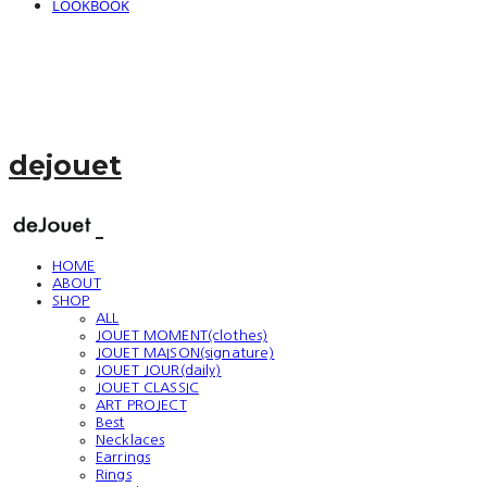
LOOKBOOK
dejouet
HOME
ABOUT
SHOP
ALL
JOUET MOMENT(clothes)
JOUET MAISON(signature)
JOUET JOUR(daily)
JOUET CLASSIC
ART PROJECT
Best
Necklaces
Earrings
Rings