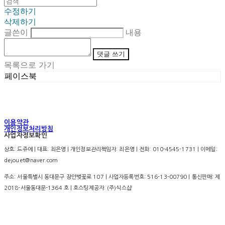
수정하기
삭제하기
글쓴이
내용
댓글 쓰기
목록으로 가기
페이스북
이용약관
개인정보처리방침
사업자정보확인
상호: 드쥬에 | 대표: 최은영 | 개인정보관리책임자: 최은영 | 전화: 010-4545-1731 | 이메일:
dejouet@naver.com
주소: 서울특별시 동대문구 장안벚꽃로 107 | 사업자등록번호:
516-13-00790
| 통신판매:
제
2018-서울동대문-1364 호
| 호스팅제공자: (주)식스샵