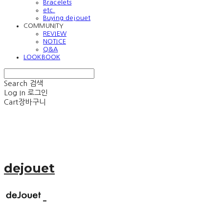
Bracelets
etc.
Buying dejouet
COMMUNITY
REVIEW
NOTICE
Q&A
LOOKBOOK
Search
검색
Log In
로그인
Cart
장바구니
dejouet