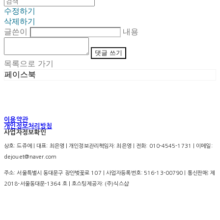
수정하기
삭제하기
글쓴이
내용
댓글 쓰기
목록으로 가기
페이스북
이용약관
개인정보처리방침
사업자정보확인
상호: 드쥬에 | 대표: 최은영 | 개인정보관리책임자: 최은영 | 전화: 010-4545-1731 | 이메일:
dejouet@naver.com
주소: 서울특별시 동대문구 장안벚꽃로 107 | 사업자등록번호:
516-13-00790
| 통신판매:
제
2018-서울동대문-1364 호
| 호스팅제공자: (주)식스샵