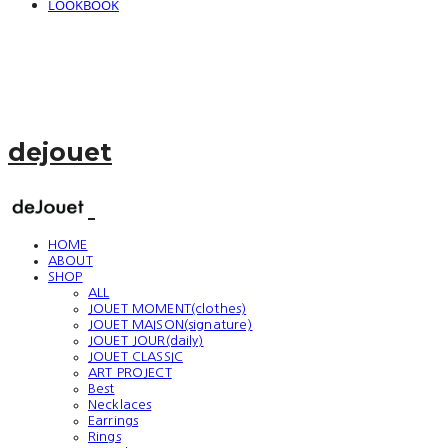
LOOKBOOK
dejouet
HOME
ABOUT
SHOP
ALL
JOUET MOMENT(clothes)
JOUET MAISON(signature)
JOUET JOUR(daily)
JOUET CLASSIC
ART PROJECT
Best
Necklaces
Earrings
Rings