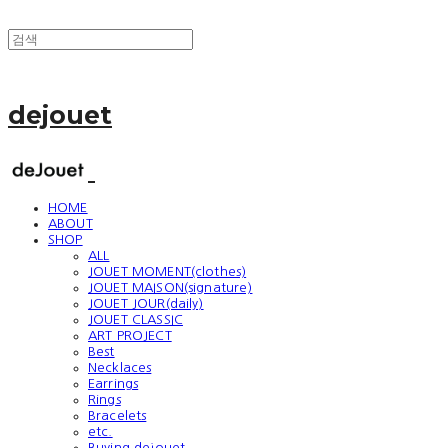
dejouet
HOME
ABOUT
SHOP
ALL
JOUET MOMENT(clothes)
JOUET MAISON(signature)
JOUET JOUR(daily)
JOUET CLASSIC
ART PROJECT
Best
Necklaces
Earrings
Rings
Bracelets
etc.
Buying dejouet