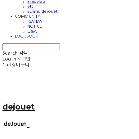
Bracelets
etc.
Buying dejouet
COMMUNITY
REVIEW
NOTICE
Q&A
LOOKBOOK
Search
검색
Log In
로그인
Cart
장바구니
dejouet