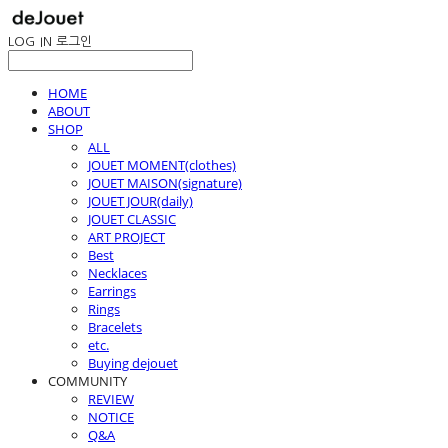
LOG IN
로그인
HOME
ABOUT
SHOP
ALL
JOUET MOMENT(clothes)
JOUET MAISON(signature)
JOUET JOUR(daily)
JOUET CLASSIC
ART PROJECT
Best
Necklaces
Earrings
Rings
Bracelets
etc.
Buying dejouet
COMMUNITY
REVIEW
NOTICE
Q&A