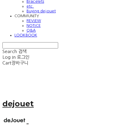
Bracelets
etc.
Buying dejouet
COMMUNITY
REVIEW
NOTICE
Q&A
LOOKBOOK
Search
검색
Log In
로그인
Cart
장바구니
dejouet