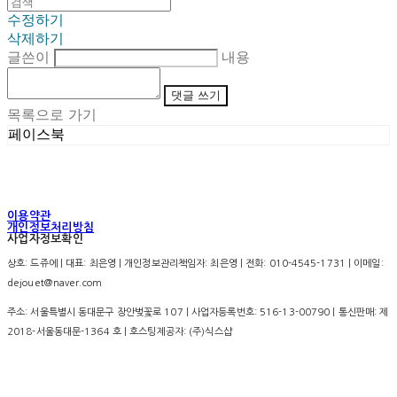
수정하기
삭제하기
글쓴이
내용
댓글 쓰기
목록으로 가기
페이스북
이용약관
개인정보처리방침
사업자정보확인
상호: 드쥬에 | 대표: 최은영 | 개인정보관리책임자: 최은영 | 전화: 010-4545-1731 | 이메일:
dejouet@naver.com
주소: 서울특별시 동대문구 장안벚꽃로 107 | 사업자등록번호:
516-13-00790
| 통신판매:
제
2018-서울동대문-1364 호
| 호스팅제공자: (주)식스샵