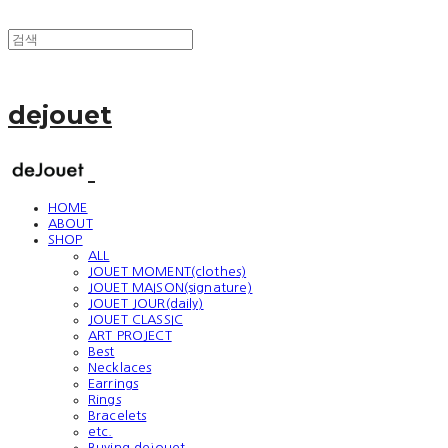
dejouet
HOME
ABOUT
SHOP
ALL
JOUET MOMENT(clothes)
JOUET MAISON(signature)
JOUET JOUR(daily)
JOUET CLASSIC
ART PROJECT
Best
Necklaces
Earrings
Rings
Bracelets
etc.
Buying dejouet