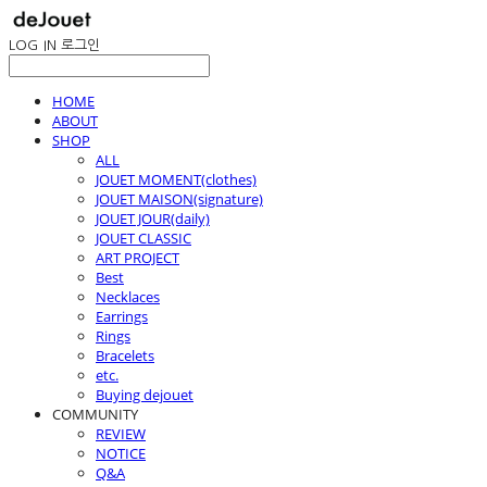
LOG IN
로그인
HOME
ABOUT
SHOP
ALL
JOUET MOMENT(clothes)
JOUET MAISON(signature)
JOUET JOUR(daily)
JOUET CLASSIC
ART PROJECT
Best
Necklaces
Earrings
Rings
Bracelets
etc.
Buying dejouet
COMMUNITY
REVIEW
NOTICE
Q&A