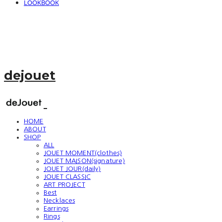
LOOKBOOK
dejouet
HOME
ABOUT
SHOP
ALL
JOUET MOMENT(clothes)
JOUET MAISON(signature)
JOUET JOUR(daily)
JOUET CLASSIC
ART PROJECT
Best
Necklaces
Earrings
Rings