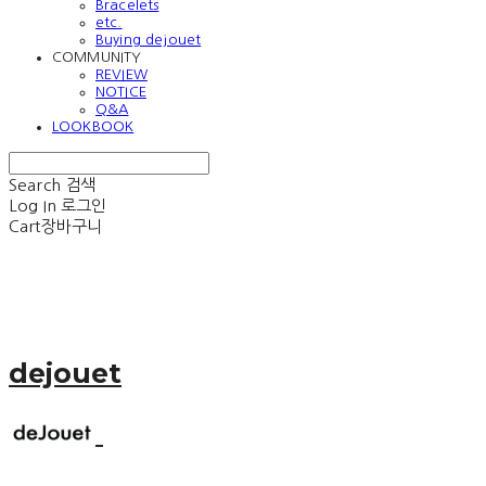
Bracelets
etc.
Buying dejouet
COMMUNITY
REVIEW
NOTICE
Q&A
LOOKBOOK
Search
검색
Log In
로그인
Cart
장바구니
dejouet