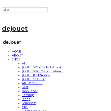
dejouet
HOME
ABOUT
SHOP
ALL
JOUET MOMENT(clothes)
JOUET MAISON(signature)
JOUET JOUR(daily)
JOUET CLASSIC
ART PROJECT
Best
Necklaces
Earrings
Rings
Bracelets
etc.
Buying dejouet