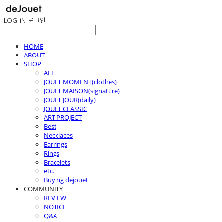
LOG IN
로그인
HOME
ABOUT
SHOP
ALL
JOUET MOMENT(clothes)
JOUET MAISON(signature)
JOUET JOUR(daily)
JOUET CLASSIC
ART PROJECT
Best
Necklaces
Earrings
Rings
Bracelets
etc.
Buying dejouet
COMMUNITY
REVIEW
NOTICE
Q&A