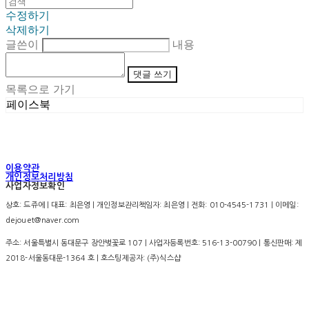
수정하기
삭제하기
글쓴이
내용
댓글 쓰기
목록으로 가기
페이스북
이용약관
개인정보처리방침
사업자정보확인
상호: 드쥬에 | 대표: 최은영 | 개인정보관리책임자: 최은영 | 전화: 010-4545-1731 | 이메일:
dejouet@naver.com
주소: 서울특별시 동대문구 장안벚꽃로 107 | 사업자등록번호:
516-13-00790
| 통신판매:
제
2018-서울동대문-1364 호
| 호스팅제공자: (주)식스샵