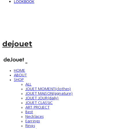
LOOKBOOK
dejouet
HOME
ABOUT
SHOP
ALL
JOUET MOMENT(clothes)
JOUET MAISON(signature)
JOUET JOUR(daily)
JOUET CLASSIC
ART PROJECT
Best
Necklaces
Earrings
Rings