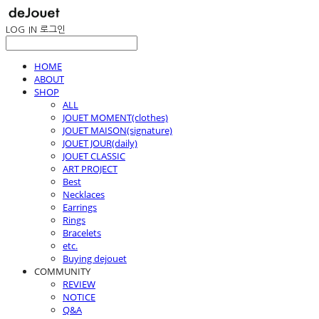
LOG IN
로그인
HOME
ABOUT
SHOP
ALL
JOUET MOMENT(clothes)
JOUET MAISON(signature)
JOUET JOUR(daily)
JOUET CLASSIC
ART PROJECT
Best
Necklaces
Earrings
Rings
Bracelets
etc.
Buying dejouet
COMMUNITY
REVIEW
NOTICE
Q&A