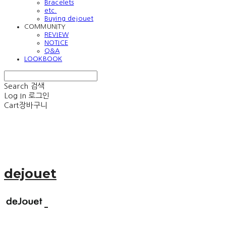
Bracelets
etc.
Buying dejouet
COMMUNITY
REVIEW
NOTICE
Q&A
LOOKBOOK
Search
검색
Log In
로그인
Cart
장바구니
dejouet