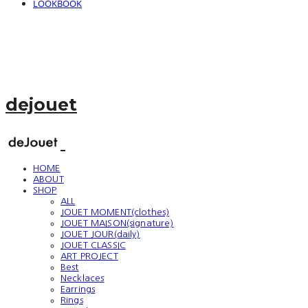
LOOKBOOK
dejouet
HOME
ABOUT
SHOP
ALL
JOUET MOMENT(clothes)
JOUET MAISON(signature)
JOUET JOUR(daily)
JOUET CLASSIC
ART PROJECT
Best
Necklaces
Earrings
Rings