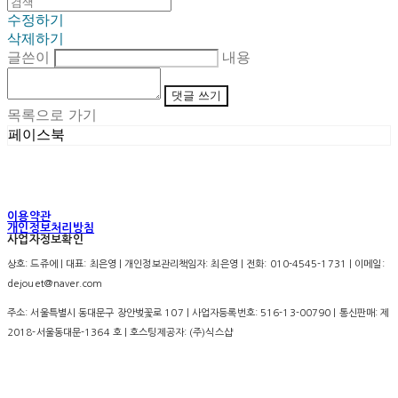
수정하기
삭제하기
글쓴이
내용
댓글 쓰기
목록으로 가기
페이스북
이용약관
개인정보처리방침
사업자정보확인
상호: 드쥬에 | 대표: 최은영 | 개인정보관리책임자: 최은영 | 전화: 010-4545-1731 | 이메일:
dejouet@naver.com
주소: 서울특별시 동대문구 장안벚꽃로 107 | 사업자등록번호:
516-13-00790
| 통신판매:
제
2018-서울동대문-1364 호
| 호스팅제공자: (주)식스샵