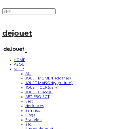
dejouet
HOME
ABOUT
SHOP
ALL
JOUET MOMENT(clothes)
JOUET MAISON(signature)
JOUET JOUR(daily)
JOUET CLASSIC
ART PROJECT
Best
Necklaces
Earrings
Rings
Bracelets
etc.
Buying dejouet