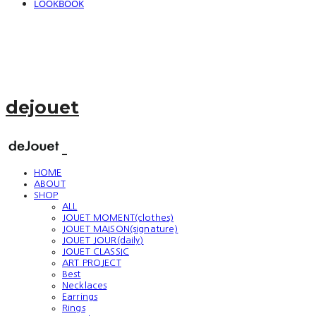
LOOKBOOK
dejouet
HOME
ABOUT
SHOP
ALL
JOUET MOMENT(clothes)
JOUET MAISON(signature)
JOUET JOUR(daily)
JOUET CLASSIC
ART PROJECT
Best
Necklaces
Earrings
Rings