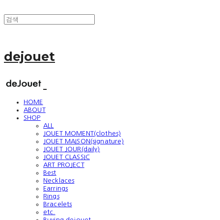
dejouet
HOME
ABOUT
SHOP
ALL
JOUET MOMENT(clothes)
JOUET MAISON(signature)
JOUET JOUR(daily)
JOUET CLASSIC
ART PROJECT
Best
Necklaces
Earrings
Rings
Bracelets
etc.
Buying dejouet