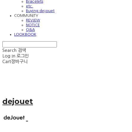
Bracelets
etc.
Buying dejouet
COMMUNITY
REVIEW
NOTICE
Q&A
LOOKBOOK
Search
검색
Log In
로그인
Cart
장바구니
dejouet