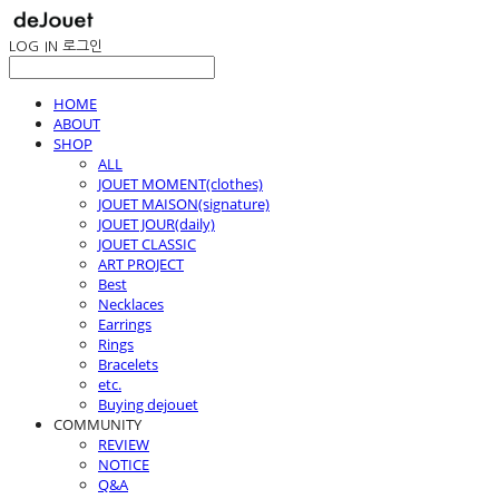
LOG IN
로그인
HOME
ABOUT
SHOP
ALL
JOUET MOMENT(clothes)
JOUET MAISON(signature)
JOUET JOUR(daily)
JOUET CLASSIC
ART PROJECT
Best
Necklaces
Earrings
Rings
Bracelets
etc.
Buying dejouet
COMMUNITY
REVIEW
NOTICE
Q&A