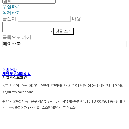
수정하기
삭제하기
글쓴이
내용
댓글 쓰기
목록으로 가기
페이스북
이용약관
개인정보처리방침
사업자정보확인
상호: 드쥬에 | 대표: 최은영 | 개인정보관리책임자: 최은영 | 전화: 010-4545-1731 | 이메일:
dejouet@naver.com
주소: 서울특별시 동대문구 장안벚꽃로 107 | 사업자등록번호:
516-13-00790
| 통신판매:
제
2018-서울동대문-1364 호
| 호스팅제공자: (주)식스샵