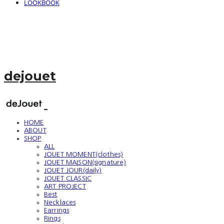
LOOKBOOK
dejouet
HOME
ABOUT
SHOP
ALL
JOUET MOMENT(clothes)
JOUET MAISON(signature)
JOUET JOUR(daily)
JOUET CLASSIC
ART PROJECT
Best
Necklaces
Earrings
Rings