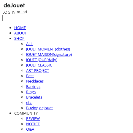
LOG IN
로그인
HOME
ABOUT
SHOP
ALL
JOUET MOMENT(clothes)
JOUET MAISON(signature)
JOUET JOUR(daily)
JOUET CLASSIC
ART PROJECT
Best
Necklaces
Earrings
Rings
Bracelets
etc.
Buying dejouet
COMMUNITY
REVIEW
NOTICE
Q&A