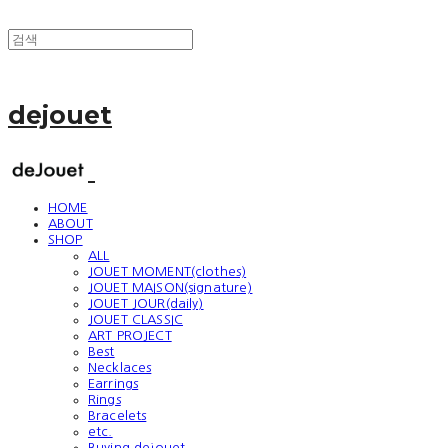
dejouet
HOME
ABOUT
SHOP
ALL
JOUET MOMENT(clothes)
JOUET MAISON(signature)
JOUET JOUR(daily)
JOUET CLASSIC
ART PROJECT
Best
Necklaces
Earrings
Rings
Bracelets
etc.
Buying dejouet