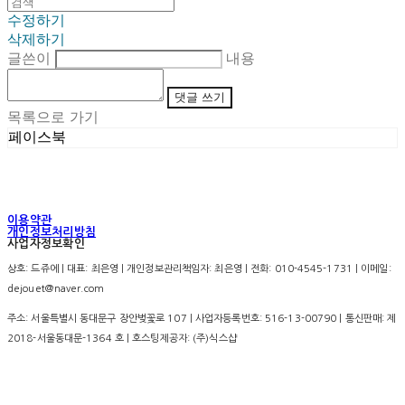
수정하기
삭제하기
글쓴이
내용
댓글 쓰기
목록으로 가기
페이스북
이용약관
개인정보처리방침
사업자정보확인
상호: 드쥬에 | 대표: 최은영 | 개인정보관리책임자: 최은영 | 전화: 010-4545-1731 | 이메일:
dejouet@naver.com
주소: 서울특별시 동대문구 장안벚꽃로 107 | 사업자등록번호:
516-13-00790
| 통신판매:
제
2018-서울동대문-1364 호
| 호스팅제공자: (주)식스샵