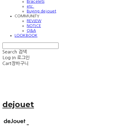
Bracelets
etc.
Buying dejouet
COMMUNITY
REVIEW
NOTICE
Q&A
LOOKBOOK
Search
검색
Log In
로그인
Cart
장바구니
dejouet