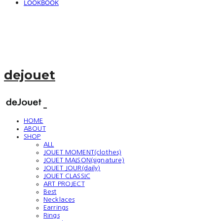
LOOKBOOK
dejouet
HOME
ABOUT
SHOP
ALL
JOUET MOMENT(clothes)
JOUET MAISON(signature)
JOUET JOUR(daily)
JOUET CLASSIC
ART PROJECT
Best
Necklaces
Earrings
Rings