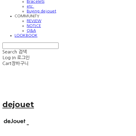
Bracelets
etc.
Buying dejouet
COMMUNITY
REVIEW
NOTICE
Q&A
LOOKBOOK
Search
검색
Log In
로그인
Cart
장바구니
dejouet