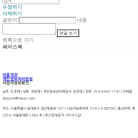
수정하기
삭제하기
글쓴이
내용
댓글 쓰기
목록으로 가기
페이스북
이용약관
개인정보처리방침
사업자정보확인
상호: 드쥬에 | 대표: 최은영 | 개인정보관리책임자: 최은영 | 전화: 010-4545-1731 | 이메일:
dejouet@naver.com
주소: 서울특별시 동대문구 장안벚꽃로 107 | 사업자등록번호:
516-13-00790
| 통신판매:
제
2018-서울동대문-1364 호
| 호스팅제공자: (주)식스샵