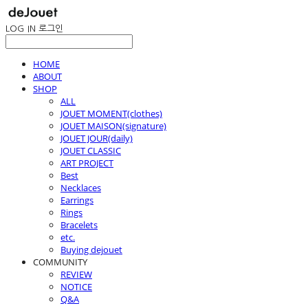
LOG IN
로그인
HOME
ABOUT
SHOP
ALL
JOUET MOMENT(clothes)
JOUET MAISON(signature)
JOUET JOUR(daily)
JOUET CLASSIC
ART PROJECT
Best
Necklaces
Earrings
Rings
Bracelets
etc.
Buying dejouet
COMMUNITY
REVIEW
NOTICE
Q&A