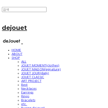
dejouet
HOME
ABOUT
SHOP
ALL
JOUET MOMENT(clothes)
JOUET MAISON(signature)
JOUET JOUR(daily)
JOUET CLASSIC
ART PROJECT
Best
Necklaces
Earrings
Rings
Bracelets
etc.
Buying dejouet