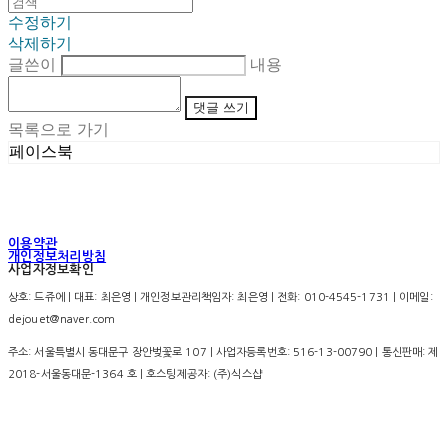
수정하기
삭제하기
글쓴이
내용
댓글 쓰기
목록으로 가기
페이스북
이용약관
개인정보처리방침
사업자정보확인
상호: 드쥬에 | 대표: 최은영 | 개인정보관리책임자: 최은영 | 전화: 010-4545-1731 | 이메일:
dejouet@naver.com
주소: 서울특별시 동대문구 장안벚꽃로 107 | 사업자등록번호:
516-13-00790
| 통신판매:
제
2018-서울동대문-1364 호
| 호스팅제공자: (주)식스샵