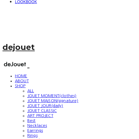
LOOKBOOK
dejouet
HOME
ABOUT
SHOP
ALL
JOUET MOMENT(clothes)
JOUET MAISON(signature)
JOUET JOUR(daily)
JOUET CLASSIC
ART PROJECT
Best
Necklaces
Earrings
Rings