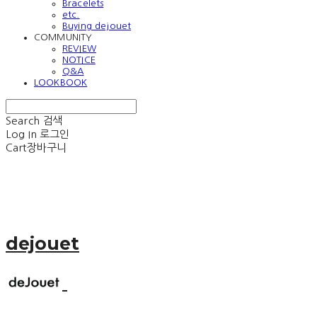
Bracelets
etc.
Buying dejouet
COMMUNITY
REVIEW
NOTICE
Q&A
LOOKBOOK
Search
검색
Log In
로그인
Cart
장바구니
dejouet