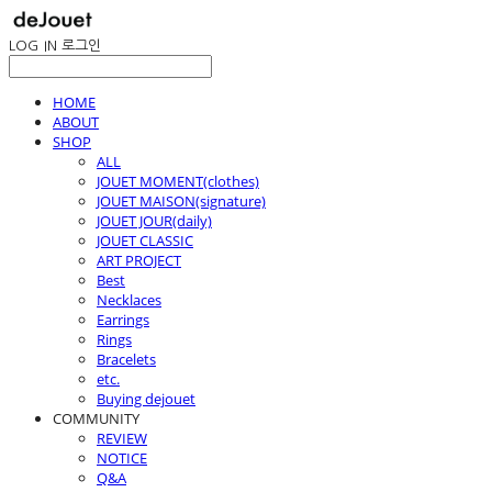
LOG IN
로그인
HOME
ABOUT
SHOP
ALL
JOUET MOMENT(clothes)
JOUET MAISON(signature)
JOUET JOUR(daily)
JOUET CLASSIC
ART PROJECT
Best
Necklaces
Earrings
Rings
Bracelets
etc.
Buying dejouet
COMMUNITY
REVIEW
NOTICE
Q&A