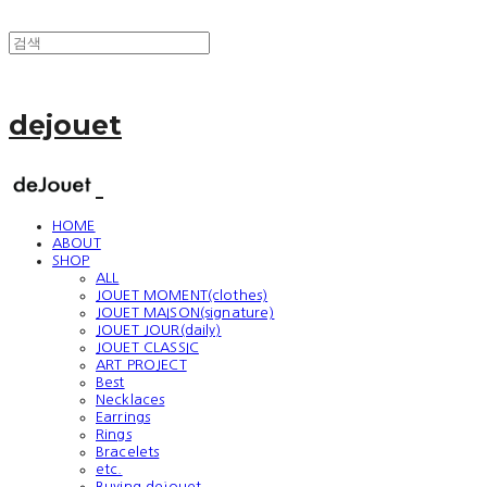
dejouet
HOME
ABOUT
SHOP
ALL
JOUET MOMENT(clothes)
JOUET MAISON(signature)
JOUET JOUR(daily)
JOUET CLASSIC
ART PROJECT
Best
Necklaces
Earrings
Rings
Bracelets
etc.
Buying dejouet