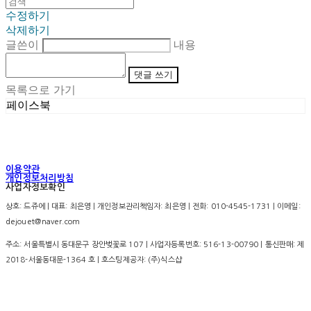
수정하기
삭제하기
글쓴이
내용
댓글 쓰기
목록으로 가기
페이스북
이용약관
개인정보처리방침
사업자정보확인
상호: 드쥬에 | 대표: 최은영 | 개인정보관리책임자: 최은영 | 전화: 010-4545-1731 | 이메일:
dejouet@naver.com
주소: 서울특별시 동대문구 장안벚꽃로 107 | 사업자등록번호:
516-13-00790
| 통신판매:
제
2018-서울동대문-1364 호
| 호스팅제공자: (주)식스샵