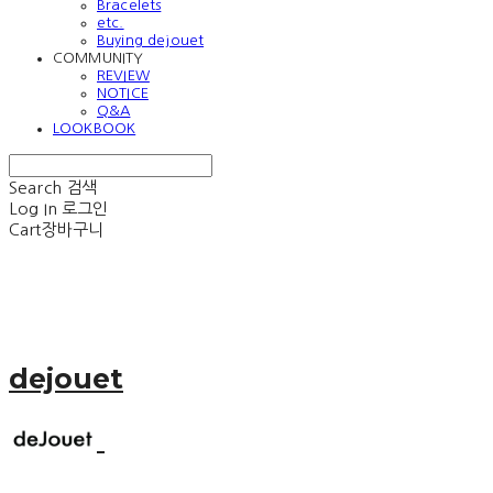
Bracelets
etc.
Buying dejouet
COMMUNITY
REVIEW
NOTICE
Q&A
LOOKBOOK
Search
검색
Log In
로그인
Cart
장바구니
dejouet