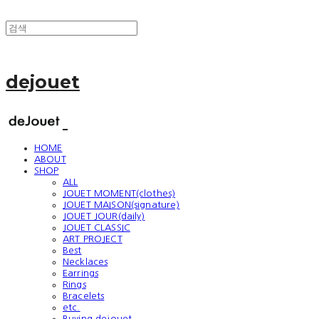
dejouet
HOME
ABOUT
SHOP
ALL
JOUET MOMENT(clothes)
JOUET MAISON(signature)
JOUET JOUR(daily)
JOUET CLASSIC
ART PROJECT
Best
Necklaces
Earrings
Rings
Bracelets
etc.
Buying dejouet