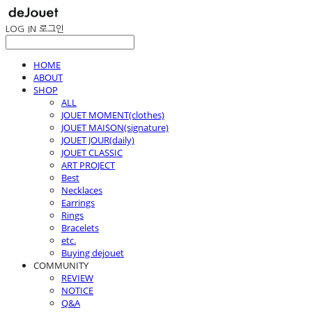
LOG IN
로그인
HOME
ABOUT
SHOP
ALL
JOUET MOMENT(clothes)
JOUET MAISON(signature)
JOUET JOUR(daily)
JOUET CLASSIC
ART PROJECT
Best
Necklaces
Earrings
Rings
Bracelets
etc.
Buying dejouet
COMMUNITY
REVIEW
NOTICE
Q&A