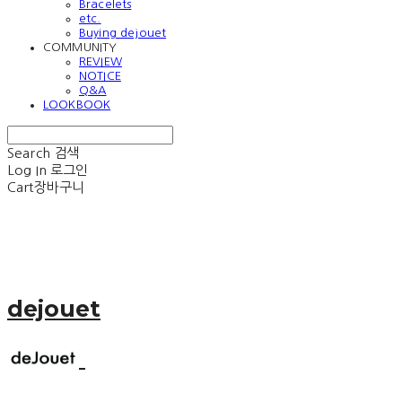
Bracelets
etc.
Buying dejouet
COMMUNITY
REVIEW
NOTICE
Q&A
LOOKBOOK
Search
검색
Log In
로그인
Cart
장바구니
dejouet