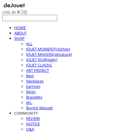
LOG IN
로그인
HOME
ABOUT
SHOP
ALL
JOUET MOMENT(clothes)
JOUET MAISON(signature)
JOUET JOUR(daily)
JOUET CLASSIC
ART PROJECT
Best
Necklaces
Earrings
Rings
Bracelets
etc.
Buying dejouet
COMMUNITY
REVIEW
NOTICE
Q&A