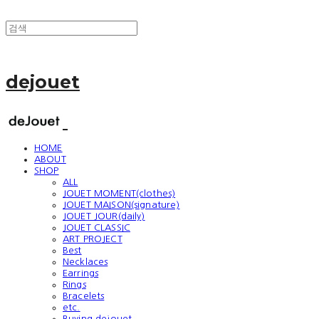
dejouet
HOME
ABOUT
SHOP
ALL
JOUET MOMENT(clothes)
JOUET MAISON(signature)
JOUET JOUR(daily)
JOUET CLASSIC
ART PROJECT
Best
Necklaces
Earrings
Rings
Bracelets
etc.
Buying dejouet