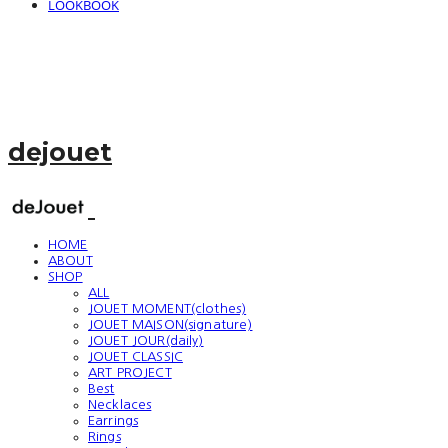
LOOKBOOK
dejouet
HOME
ABOUT
SHOP
ALL
JOUET MOMENT(clothes)
JOUET MAISON(signature)
JOUET JOUR(daily)
JOUET CLASSIC
ART PROJECT
Best
Necklaces
Earrings
Rings