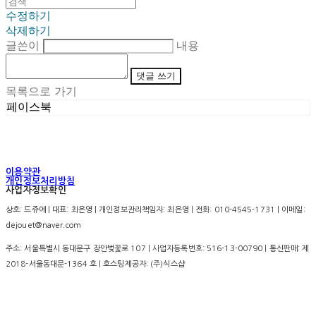
수정하기
삭제하기
글쓴이
내용
댓글 쓰기
목록으로 가기
페이스북
이용약관
개인정보처리방침
사업자정보확인
상호: 드쥬에 | 대표: 최은영 | 개인정보관리책임자: 최은영 | 전화: 010-4545-1731 | 이메일:
dejouet@naver.com
주소: 서울특별시 동대문구 장안벚꽃로 107 | 사업자등록번호:
516-13-00790
| 통신판매:
제
2018-서울동대문-1364 호
| 호스팅제공자: (주)식스샵