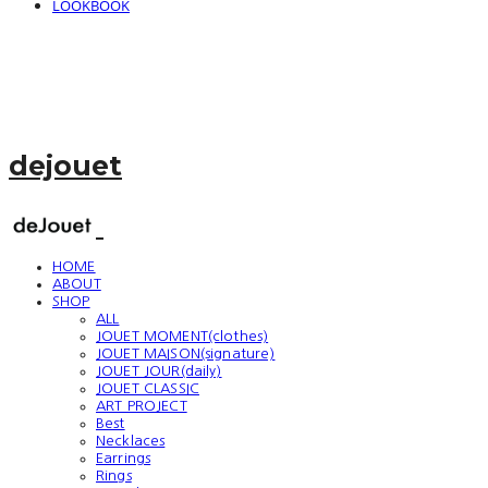
LOOKBOOK
dejouet
HOME
ABOUT
SHOP
ALL
JOUET MOMENT(clothes)
JOUET MAISON(signature)
JOUET JOUR(daily)
JOUET CLASSIC
ART PROJECT
Best
Necklaces
Earrings
Rings