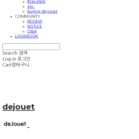
Bracelets
etc.
Buying dejouet
COMMUNITY
REVIEW
NOTICE
Q&A
LOOKBOOK
Search
검색
Log In
로그인
Cart
장바구니
dejouet