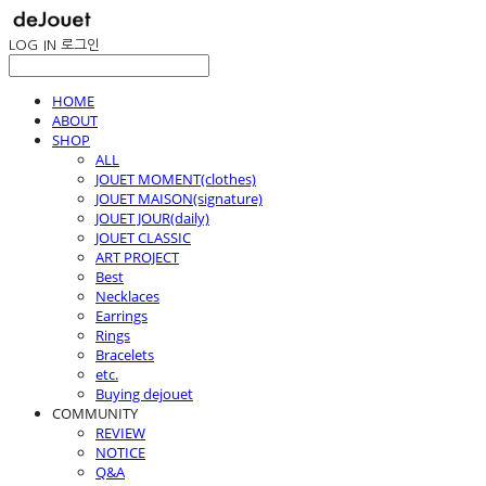
LOG IN
로그인
HOME
ABOUT
SHOP
ALL
JOUET MOMENT(clothes)
JOUET MAISON(signature)
JOUET JOUR(daily)
JOUET CLASSIC
ART PROJECT
Best
Necklaces
Earrings
Rings
Bracelets
etc.
Buying dejouet
COMMUNITY
REVIEW
NOTICE
Q&A