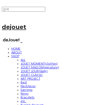
dejouet
HOME
ABOUT
SHOP
ALL
JOUET MOMENT(clothes)
JOUET MAISON(signature)
JOUET JOUR(daily)
JOUET CLASSIC
ART PROJECT
Best
Necklaces
Earrings
Rings
Bracelets
etc.
Buying dejouet