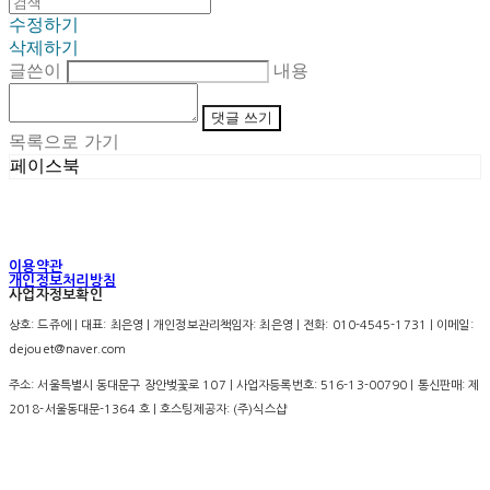
수정하기
삭제하기
글쓴이
내용
댓글 쓰기
목록으로 가기
페이스북
이용약관
개인정보처리방침
사업자정보확인
상호: 드쥬에 | 대표: 최은영 | 개인정보관리책임자: 최은영 | 전화: 010-4545-1731 | 이메일:
dejouet@naver.com
주소: 서울특별시 동대문구 장안벚꽃로 107 | 사업자등록번호:
516-13-00790
| 통신판매:
제
2018-서울동대문-1364 호
| 호스팅제공자: (주)식스샵