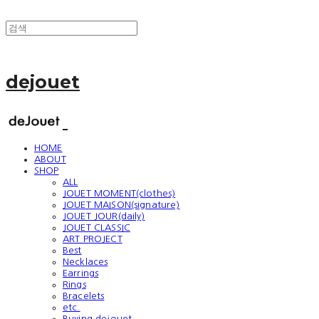
dejouet
HOME
ABOUT
SHOP
ALL
JOUET MOMENT(clothes)
JOUET MAISON(signature)
JOUET JOUR(daily)
JOUET CLASSIC
ART PROJECT
Best
Necklaces
Earrings
Rings
Bracelets
etc.
Buying dejouet