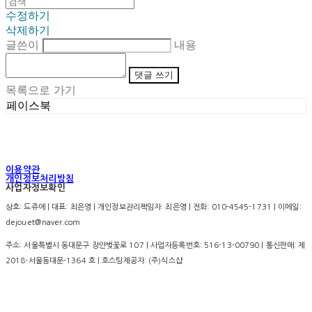
수정하기
삭제하기
글쓴이
내용
댓글 쓰기
목록으로 가기
페이스북
이용약관
개인정보처리방침
사업자정보확인
상호: 드쥬에 | 대표: 최은영 | 개인정보관리책임자: 최은영 | 전화: 010-4545-1731 | 이메일:
dejouet@naver.com
주소: 서울특별시 동대문구 장안벚꽃로 107 | 사업자등록번호:
516-13-00790
| 통신판매:
제
2018-서울동대문-1364 호
| 호스팅제공자: (주)식스샵