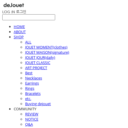
LOG IN
로그인
HOME
ABOUT
SHOP
ALL
JOUET MOMENT(clothes)
JOUET MAISON(signature)
JOUET JOUR(daily)
JOUET CLASSIC
ART PROJECT
Best
Necklaces
Earrings
Rings
Bracelets
etc.
Buying dejouet
COMMUNITY
REVIEW
NOTICE
Q&A