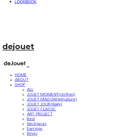
LOOKBOOK
dejouet
HOME
ABOUT
SHOP
ALL
JOUET MOMENT(clothes)
JOUET MAISON(signature)
JOUET JOUR(daily)
JOUET CLASSIC
ART PROJECT
Best
Necklaces
Earrings
Rings