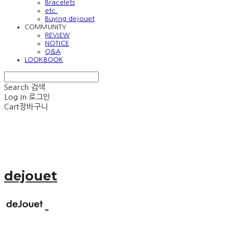
Bracelets
etc.
Buying dejouet
COMMUNITY
REVIEW
NOTICE
Q&A
LOOKBOOK
Search
검색
Log In
로그인
Cart
장바구니
dejouet