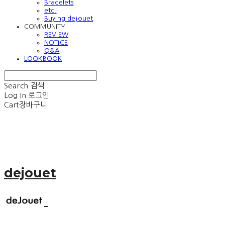
Bracelets
etc.
Buying dejouet
COMMUNITY
REVIEW
NOTICE
Q&A
LOOKBOOK
Search
검색
Log In
로그인
Cart
장바구니
dejouet