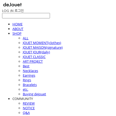
LOG IN
로그인
HOME
ABOUT
SHOP
ALL
JOUET MOMENT(clothes)
JOUET MAISON(signature)
JOUET JOUR(daily)
JOUET CLASSIC
ART PROJECT
Best
Necklaces
Earrings
Rings
Bracelets
etc.
Buying dejouet
COMMUNITY
REVIEW
NOTICE
Q&A