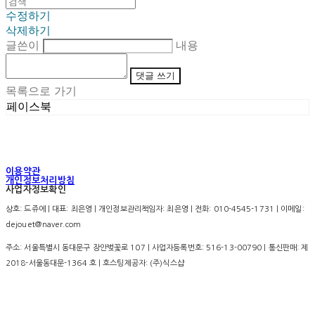
수정하기
삭제하기
글쓴이
내용
댓글 쓰기
목록으로 가기
페이스북
이용약관
개인정보처리방침
사업자정보확인
상호: 드쥬에 | 대표: 최은영 | 개인정보관리책임자: 최은영 | 전화: 010-4545-1731 | 이메일:
dejouet@naver.com
주소: 서울특별시 동대문구 장안벚꽃로 107 | 사업자등록번호:
516-13-00790
| 통신판매:
제
2018-서울동대문-1364 호
| 호스팅제공자: (주)식스샵