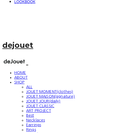
LOOKBOOK
dejouet
HOME
ABOUT
SHOP
ALL
JOUET MOMENT(clothes)
JOUET MAISON(signature)
JOUET JOUR(daily)
JOUET CLASSIC
ART PROJECT
Best
Necklaces
Earrings
Rings