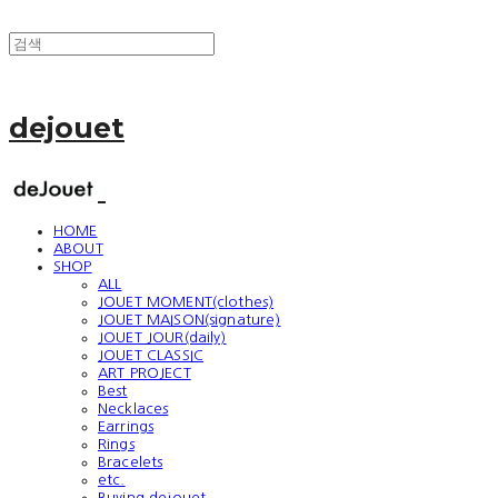
dejouet
HOME
ABOUT
SHOP
ALL
JOUET MOMENT(clothes)
JOUET MAISON(signature)
JOUET JOUR(daily)
JOUET CLASSIC
ART PROJECT
Best
Necklaces
Earrings
Rings
Bracelets
etc.
Buying dejouet