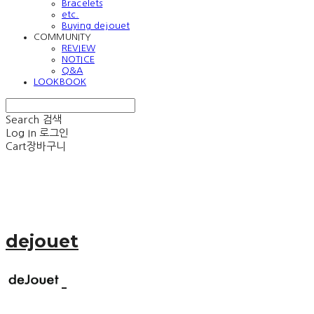
Bracelets
etc.
Buying dejouet
COMMUNITY
REVIEW
NOTICE
Q&A
LOOKBOOK
Search
검색
Log In
로그인
Cart
장바구니
dejouet