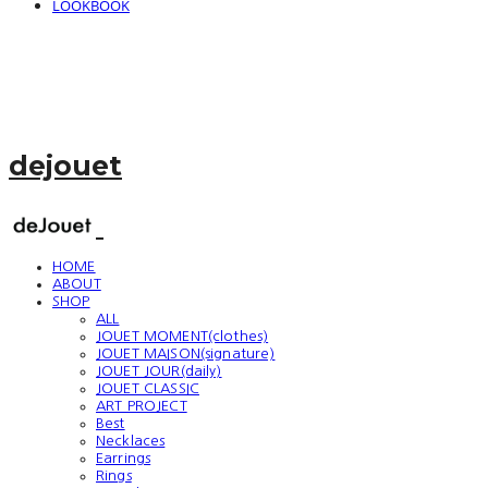
LOOKBOOK
dejouet
HOME
ABOUT
SHOP
ALL
JOUET MOMENT(clothes)
JOUET MAISON(signature)
JOUET JOUR(daily)
JOUET CLASSIC
ART PROJECT
Best
Necklaces
Earrings
Rings