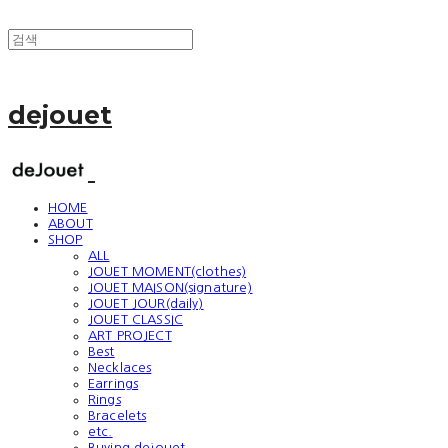
dejouet
HOME
ABOUT
SHOP
ALL
JOUET MOMENT(clothes)
JOUET MAISON(signature)
JOUET JOUR(daily)
JOUET CLASSIC
ART PROJECT
Best
Necklaces
Earrings
Rings
Bracelets
etc.
Buying dejouet