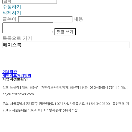
수정하기
삭제하기
글쓴이
내용
댓글 쓰기
목록으로 가기
페이스북
이용약관
개인정보처리방침
사업자정보확인
상호: 드쥬에 | 대표: 최은영 | 개인정보관리책임자: 최은영 | 전화: 010-4545-1731 | 이메일:
dejouet@naver.com
주소: 서울특별시 동대문구 장안벚꽃로 107 | 사업자등록번호:
516-13-00790
| 통신판매:
제
2018-서울동대문-1364 호
| 호스팅제공자: (주)식스샵