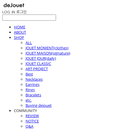
LOG IN
로그인
HOME
ABOUT
SHOP
ALL
JOUET MOMENT(clothes)
JOUET MAISON(signature)
JOUET JOUR(daily)
JOUET CLASSIC
ART PROJECT
Best
Necklaces
Earrings
Rings
Bracelets
etc.
Buying dejouet
COMMUNITY
REVIEW
NOTICE
Q&A