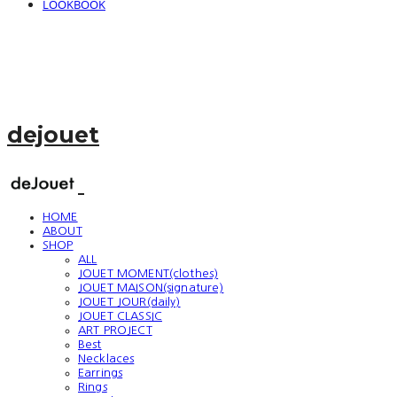
LOOKBOOK
dejouet
HOME
ABOUT
SHOP
ALL
JOUET MOMENT(clothes)
JOUET MAISON(signature)
JOUET JOUR(daily)
JOUET CLASSIC
ART PROJECT
Best
Necklaces
Earrings
Rings