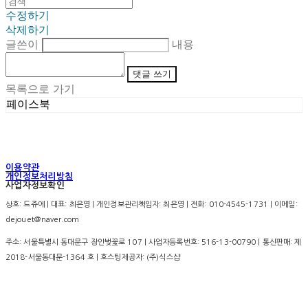
수정하기
삭제하기
글쓴이
내용
댓글 쓰기
목록으로 가기
페이스북
이용약관
개인정보처리방침
사업자정보확인
상호: 드쥬에 | 대표: 최은영 | 개인정보관리책임자: 최은영 | 전화: 010-4545-1731 | 이메일:
dejouet@naver.com
주소: 서울특별시 동대문구 장안벚꽃로 107 | 사업자등록번호:
516-13-00790
| 통신판매:
제
2018-서울동대문-1364 호
| 호스팅제공자: (주)식스샵