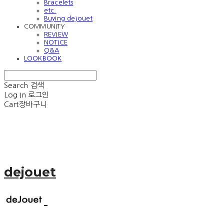
Bracelets
etc.
Buying dejouet
COMMUNITY
REVIEW
NOTICE
Q&A
LOOKBOOK
Search
검색
Log In
로그인
Cart
장바구니
dejouet