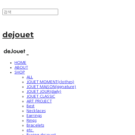
dejouet
HOME
ABOUT
SHOP
ALL
JOUET MOMENT(clothes)
JOUET MAISON(signature)
JOUET JOUR(daily)
JOUET CLASSIC
ART PROJECT
Best
Necklaces
Earrings
Rings
Bracelets
etc.
Buying dejouet