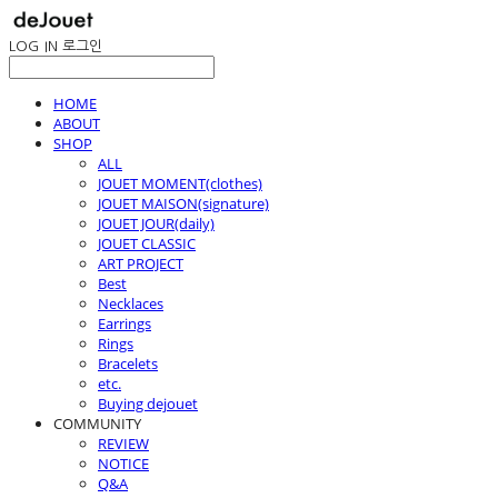
LOG IN
로그인
HOME
ABOUT
SHOP
ALL
JOUET MOMENT(clothes)
JOUET MAISON(signature)
JOUET JOUR(daily)
JOUET CLASSIC
ART PROJECT
Best
Necklaces
Earrings
Rings
Bracelets
etc.
Buying dejouet
COMMUNITY
REVIEW
NOTICE
Q&A