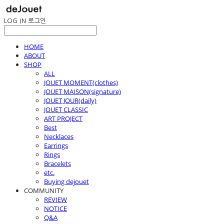
LOG IN
로그인
HOME
ABOUT
SHOP
ALL
JOUET MOMENT(clothes)
JOUET MAISON(signature)
JOUET JOUR(daily)
JOUET CLASSIC
ART PROJECT
Best
Necklaces
Earrings
Rings
Bracelets
etc.
Buying dejouet
COMMUNITY
REVIEW
NOTICE
Q&A