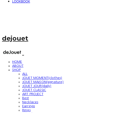
LOOKBOOK
dejouet
HOME
ABOUT
SHOP
ALL
JOUET MOMENT(clothes)
JOUET MAISON(signature)
JOUET JOUR(daily)
JOUET CLASSIC
ART PROJECT
Best
Necklaces
Earrings
Rings