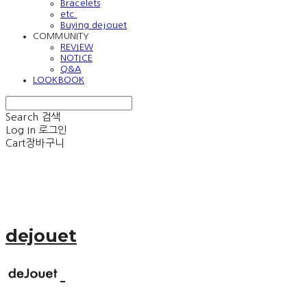
Bracelets
etc.
Buying dejouet
COMMUNITY
REVIEW
NOTICE
Q&A
LOOKBOOK
Search
검색
Log In
로그인
Cart
장바구니
dejouet