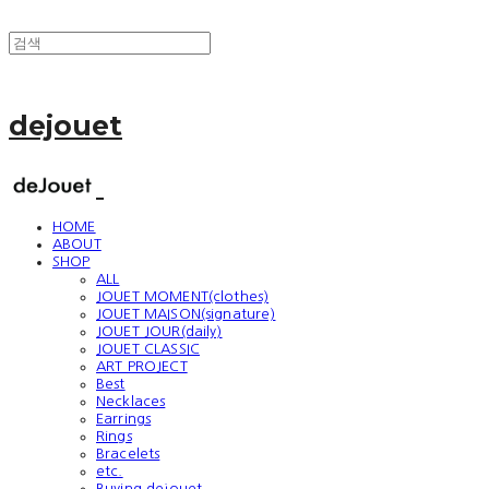
dejouet
HOME
ABOUT
SHOP
ALL
JOUET MOMENT(clothes)
JOUET MAISON(signature)
JOUET JOUR(daily)
JOUET CLASSIC
ART PROJECT
Best
Necklaces
Earrings
Rings
Bracelets
etc.
Buying dejouet