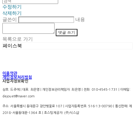
수정하기
삭제하기
글쓴이
내용
댓글 쓰기
목록으로 가기
페이스북
이용약관
개인정보처리방침
사업자정보확인
상호: 드쥬에 | 대표: 최은영 | 개인정보관리책임자: 최은영 | 전화: 010-4545-1731 | 이메일:
dejouet@naver.com
주소: 서울특별시 동대문구 장안벚꽃로 107 | 사업자등록번호:
516-13-00790
| 통신판매:
제
2018-서울동대문-1364 호
| 호스팅제공자: (주)식스샵