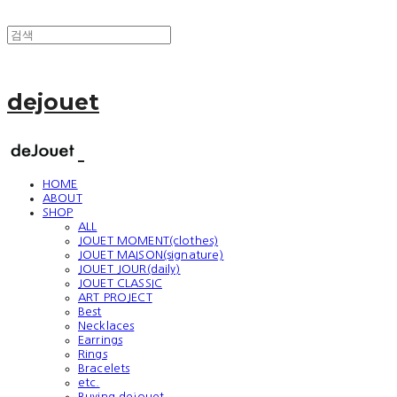
dejouet
HOME
ABOUT
SHOP
ALL
JOUET MOMENT(clothes)
JOUET MAISON(signature)
JOUET JOUR(daily)
JOUET CLASSIC
ART PROJECT
Best
Necklaces
Earrings
Rings
Bracelets
etc.
Buying dejouet