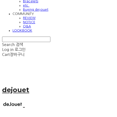
Bracelets
etc.
Buying dejouet
COMMUNITY
REVIEW
NOTICE
Q&A
LOOKBOOK
Search
검색
Log In
로그인
Cart
장바구니
dejouet