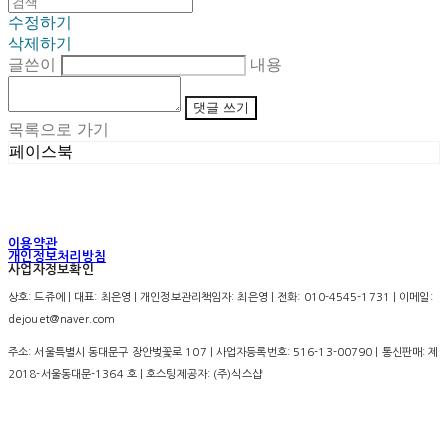
수정하기
삭제하기
글쓴이
내용
댓글 쓰기
목록으로 가기
페이스북
이용약관
개인정보처리방침
사업자정보확인
상호: 드쥬에 | 대표: 최은영 | 개인정보관리책임자: 최은영 | 전화: 010-4545-1731 | 이메일:
dejouet@naver.com
주소: 서울특별시 동대문구 장안벚꽃로 107 | 사업자등록번호:
516-13-00790
| 통신판매:
제
2018-서울동대문-1364 호
| 호스팅제공자: (주)식스샵