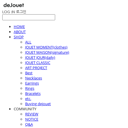
LOG IN
로그인
HOME
ABOUT
SHOP
ALL
JOUET MOMENT(clothes)
JOUET MAISON(signature)
JOUET JOUR(daily)
JOUET CLASSIC
ART PROJECT
Best
Necklaces
Earrings
Rings
Bracelets
etc.
Buying dejouet
COMMUNITY
REVIEW
NOTICE
Q&A