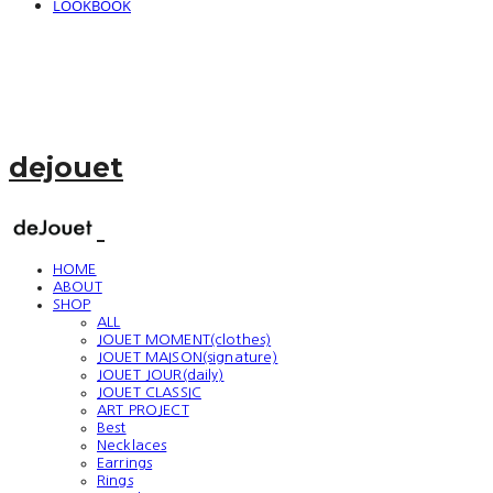
LOOKBOOK
dejouet
HOME
ABOUT
SHOP
ALL
JOUET MOMENT(clothes)
JOUET MAISON(signature)
JOUET JOUR(daily)
JOUET CLASSIC
ART PROJECT
Best
Necklaces
Earrings
Rings