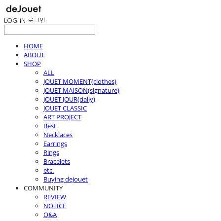
LOG IN
로그인
HOME
ABOUT
SHOP
ALL
JOUET MOMENT(clothes)
JOUET MAISON(signature)
JOUET JOUR(daily)
JOUET CLASSIC
ART PROJECT
Best
Necklaces
Earrings
Rings
Bracelets
etc.
Buying dejouet
COMMUNITY
REVIEW
NOTICE
Q&A