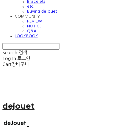
Bracelets
etc.
Buying dejouet
COMMUNITY
REVIEW
NOTICE
Q&A
LOOKBOOK
Search
검색
Log In
로그인
Cart
장바구니
dejouet