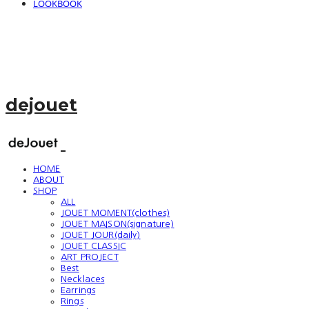
LOOKBOOK
dejouet
HOME
ABOUT
SHOP
ALL
JOUET MOMENT(clothes)
JOUET MAISON(signature)
JOUET JOUR(daily)
JOUET CLASSIC
ART PROJECT
Best
Necklaces
Earrings
Rings