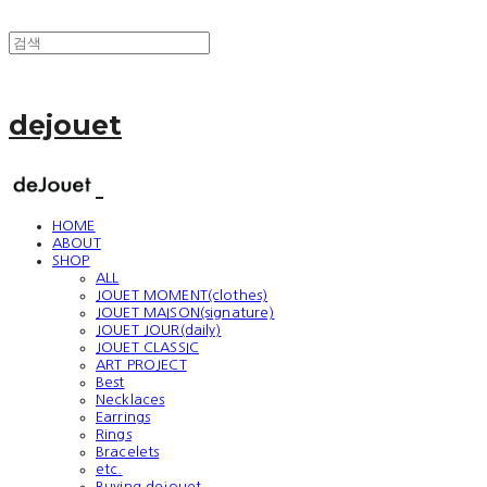
dejouet
HOME
ABOUT
SHOP
ALL
JOUET MOMENT(clothes)
JOUET MAISON(signature)
JOUET JOUR(daily)
JOUET CLASSIC
ART PROJECT
Best
Necklaces
Earrings
Rings
Bracelets
etc.
Buying dejouet