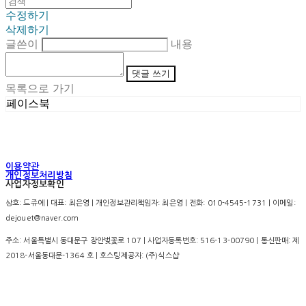
수정하기
삭제하기
글쓴이
내용
댓글 쓰기
목록으로 가기
페이스북
이용약관
개인정보처리방침
사업자정보확인
상호: 드쥬에 | 대표: 최은영 | 개인정보관리책임자: 최은영 | 전화: 010-4545-1731 | 이메일:
dejouet@naver.com
주소: 서울특별시 동대문구 장안벚꽃로 107 | 사업자등록번호:
516-13-00790
| 통신판매:
제
2018-서울동대문-1364 호
| 호스팅제공자: (주)식스샵