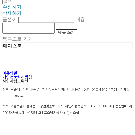
수정하기
삭제하기
글쓴이
내용
댓글 쓰기
목록으로 가기
페이스북
이용약관
개인정보처리방침
사업자정보확인
상호: 드쥬에 | 대표: 최은영 | 개인정보관리책임자: 최은영 | 전화: 010-4545-1731 | 이메일:
dejouet@naver.com
주소: 서울특별시 동대문구 장안벚꽃로 107 | 사업자등록번호:
516-13-00790
| 통신판매:
제
2018-서울동대문-1364 호
| 호스팅제공자: (주)식스샵