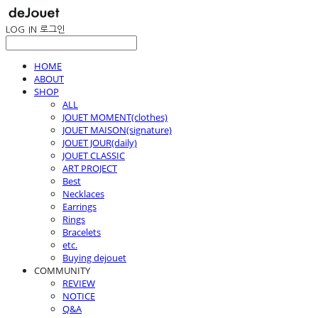
LOG IN
로그인
HOME
ABOUT
SHOP
ALL
JOUET MOMENT(clothes)
JOUET MAISON(signature)
JOUET JOUR(daily)
JOUET CLASSIC
ART PROJECT
Best
Necklaces
Earrings
Rings
Bracelets
etc.
Buying dejouet
COMMUNITY
REVIEW
NOTICE
Q&A