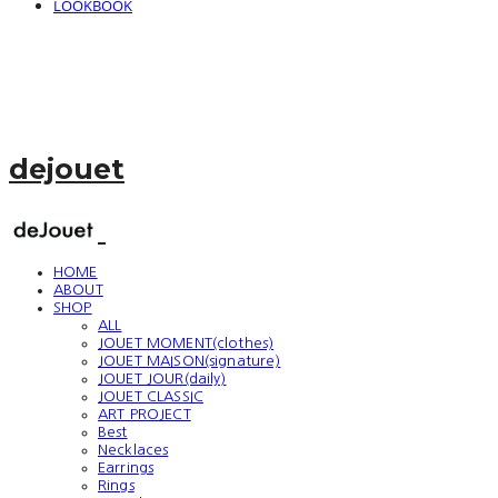
LOOKBOOK
dejouet
HOME
ABOUT
SHOP
ALL
JOUET MOMENT(clothes)
JOUET MAISON(signature)
JOUET JOUR(daily)
JOUET CLASSIC
ART PROJECT
Best
Necklaces
Earrings
Rings