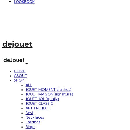
LOOKBOOK
dejouet
HOME
ABOUT
SHOP
ALL
JOUET MOMENT(clothes)
JOUET MAISON(signature)
JOUET JOUR(daily)
JOUET CLASSIC
ART PROJECT
Best
Necklaces
Earrings
Rings