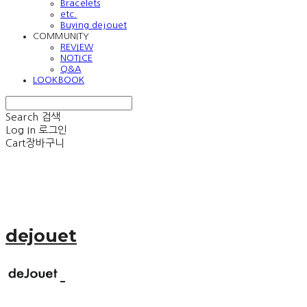
Bracelets
etc.
Buying dejouet
COMMUNITY
REVIEW
NOTICE
Q&A
LOOKBOOK
Search
검색
Log In
로그인
Cart
장바구니
dejouet