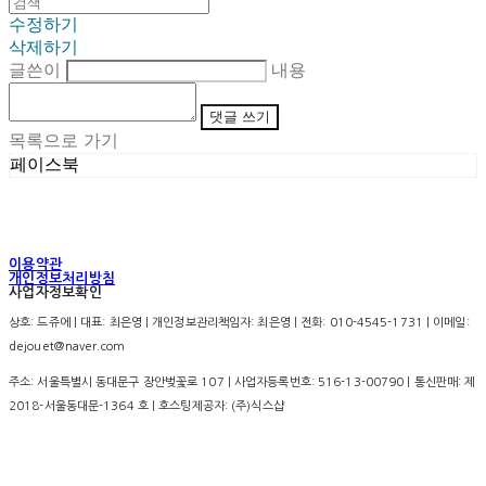
수정하기
삭제하기
글쓴이
내용
댓글 쓰기
목록으로 가기
페이스북
이용약관
개인정보처리방침
사업자정보확인
상호: 드쥬에 | 대표: 최은영 | 개인정보관리책임자: 최은영 | 전화: 010-4545-1731 | 이메일:
dejouet@naver.com
주소: 서울특별시 동대문구 장안벚꽃로 107 | 사업자등록번호:
516-13-00790
| 통신판매:
제
2018-서울동대문-1364 호
| 호스팅제공자: (주)식스샵