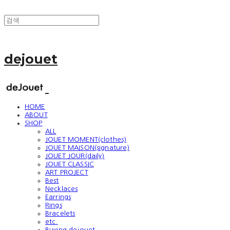
dejouet
HOME
ABOUT
SHOP
ALL
JOUET MOMENT(clothes)
JOUET MAISON(signature)
JOUET JOUR(daily)
JOUET CLASSIC
ART PROJECT
Best
Necklaces
Earrings
Rings
Bracelets
etc.
Buying dejouet