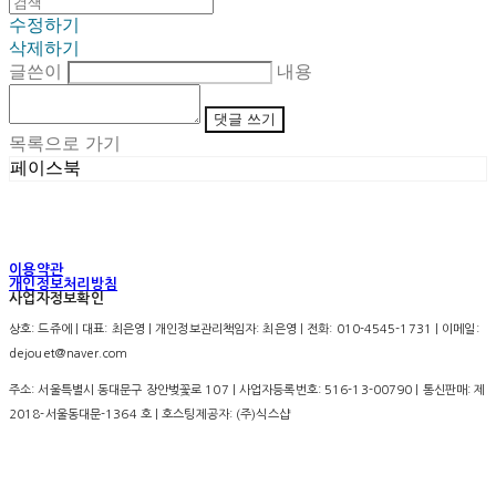
수정하기
삭제하기
글쓴이
내용
댓글 쓰기
목록으로 가기
페이스북
이용약관
개인정보처리방침
사업자정보확인
상호: 드쥬에 | 대표: 최은영 | 개인정보관리책임자: 최은영 | 전화: 010-4545-1731 | 이메일:
dejouet@naver.com
주소: 서울특별시 동대문구 장안벚꽃로 107 | 사업자등록번호:
516-13-00790
| 통신판매:
제
2018-서울동대문-1364 호
| 호스팅제공자: (주)식스샵