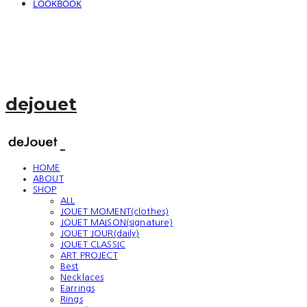
LOOKBOOK
dejouet
HOME
ABOUT
SHOP
ALL
JOUET MOMENT(clothes)
JOUET MAISON(signature)
JOUET JOUR(daily)
JOUET CLASSIC
ART PROJECT
Best
Necklaces
Earrings
Rings