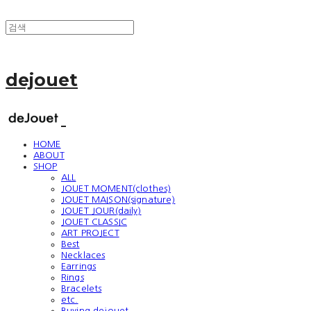
dejouet
HOME
ABOUT
SHOP
ALL
JOUET MOMENT(clothes)
JOUET MAISON(signature)
JOUET JOUR(daily)
JOUET CLASSIC
ART PROJECT
Best
Necklaces
Earrings
Rings
Bracelets
etc.
Buying dejouet