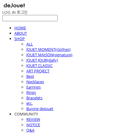
LOG IN
로그인
HOME
ABOUT
SHOP
ALL
JOUET MOMENT(clothes)
JOUET MAISON(signature)
JOUET JOUR(daily)
JOUET CLASSIC
ART PROJECT
Best
Necklaces
Earrings
Rings
Bracelets
etc.
Buying dejouet
COMMUNITY
REVIEW
NOTICE
Q&A