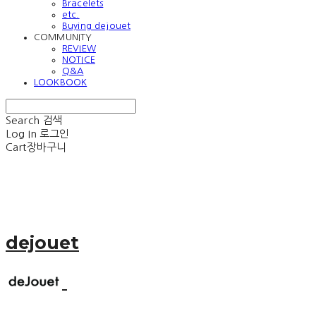
Bracelets
etc.
Buying dejouet
COMMUNITY
REVIEW
NOTICE
Q&A
LOOKBOOK
Search
검색
Log In
로그인
Cart
장바구니
dejouet