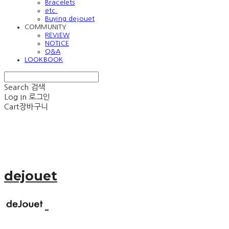
Bracelets
etc.
Buying dejouet
COMMUNITY
REVIEW
NOTICE
Q&A
LOOKBOOK
Search
검색
Log In
로그인
Cart
장바구니
dejouet