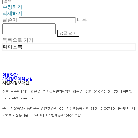
수정하기
삭제하기
글쓴이
내용
댓글 쓰기
목록으로 가기
페이스북
이용약관
개인정보처리방침
사업자정보확인
상호: 드쥬에 | 대표: 최은영 | 개인정보관리책임자: 최은영 | 전화: 010-4545-1731 | 이메일:
dejouet@naver.com
주소: 서울특별시 동대문구 장안벚꽃로 107 | 사업자등록번호:
516-13-00790
| 통신판매:
제
2018-서울동대문-1364 호
| 호스팅제공자: (주)식스샵