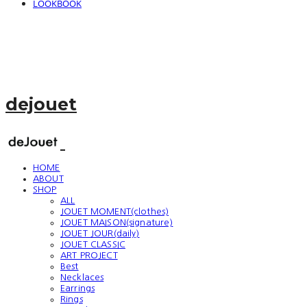
LOOKBOOK
dejouet
HOME
ABOUT
SHOP
ALL
JOUET MOMENT(clothes)
JOUET MAISON(signature)
JOUET JOUR(daily)
JOUET CLASSIC
ART PROJECT
Best
Necklaces
Earrings
Rings