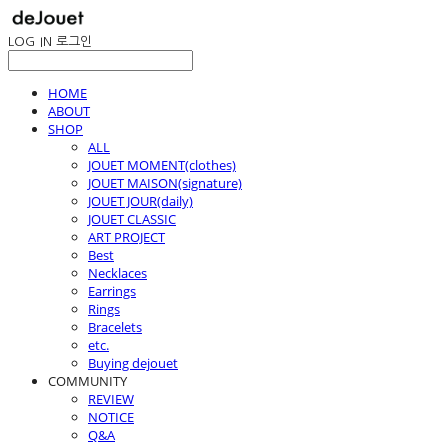
LOG IN
로그인
HOME
ABOUT
SHOP
ALL
JOUET MOMENT(clothes)
JOUET MAISON(signature)
JOUET JOUR(daily)
JOUET CLASSIC
ART PROJECT
Best
Necklaces
Earrings
Rings
Bracelets
etc.
Buying dejouet
COMMUNITY
REVIEW
NOTICE
Q&A