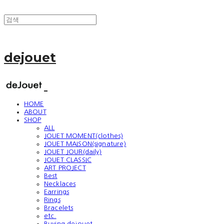
dejouet
HOME
ABOUT
SHOP
ALL
JOUET MOMENT(clothes)
JOUET MAISON(signature)
JOUET JOUR(daily)
JOUET CLASSIC
ART PROJECT
Best
Necklaces
Earrings
Rings
Bracelets
etc.
Buying dejouet