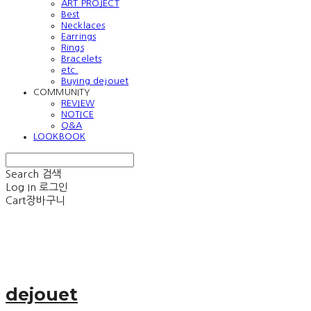
ART PROJECT
Best
Necklaces
Earrings
Rings
Bracelets
etc.
Buying dejouet
COMMUNITY
REVIEW
NOTICE
Q&A
LOOKBOOK
Search
검색
Log In
로그인
Cart
장바구니
dejouet