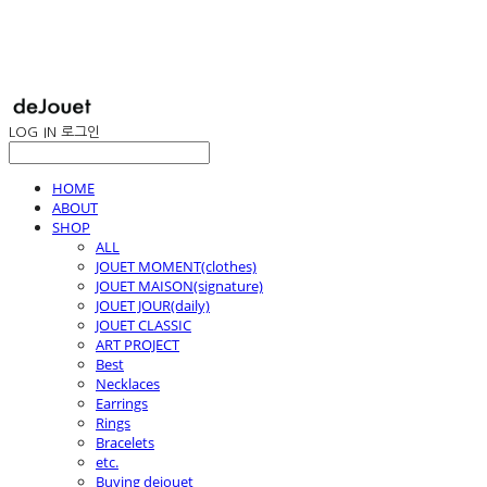
LOG IN
로그인
HOME
ABOUT
SHOP
ALL
JOUET MOMENT(clothes)
JOUET MAISON(signature)
JOUET JOUR(daily)
JOUET CLASSIC
ART PROJECT
Best
Necklaces
Earrings
Rings
Bracelets
etc.
Buying dejouet