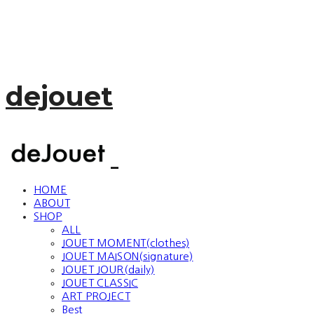
dejouet
HOME
ABOUT
SHOP
ALL
JOUET MOMENT(clothes)
JOUET MAISON(signature)
JOUET JOUR(daily)
JOUET CLASSIC
ART PROJECT
Best