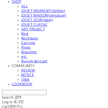
SHOP
ALL
JOUET MOMENT(clothes)
JOUET MAISON(signature)
JOUET JOUR(daily)
JOUET CLASSIC
ART PROJECT
Best
Necklaces
Earrings
Rings
Bracelets
etc.
Buying dejouet
COMMUNITY
REVIEW
NOTICE
Q&A
LOOKBOOK
Search
검색
Log In
로그인
Cart
장바구니