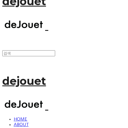
dejouet
dejouet
HOME
ABOUT