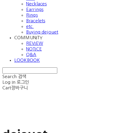
Necklaces
Earrings
Rings
Bracelets
etc.
Buying dejouet
COMMUNITY
REVIEW
NOTICE
Q&A
LOOKBOOK
Search
검색
Log In
로그인
Cart
장바구니