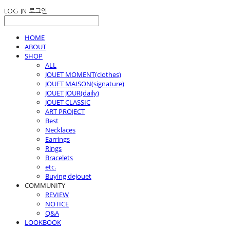
LOG IN
로그인
HOME
ABOUT
SHOP
ALL
JOUET MOMENT(clothes)
JOUET MAISON(signature)
JOUET JOUR(daily)
JOUET CLASSIC
ART PROJECT
Best
Necklaces
Earrings
Rings
Bracelets
etc.
Buying dejouet
COMMUNITY
REVIEW
NOTICE
Q&A
LOOKBOOK