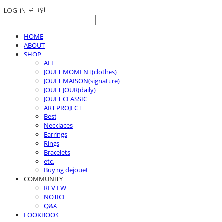
LOG IN
로그인
HOME
ABOUT
SHOP
ALL
JOUET MOMENT(clothes)
JOUET MAISON(signature)
JOUET JOUR(daily)
JOUET CLASSIC
ART PROJECT
Best
Necklaces
Earrings
Rings
Bracelets
etc.
Buying dejouet
COMMUNITY
REVIEW
NOTICE
Q&A
LOOKBOOK