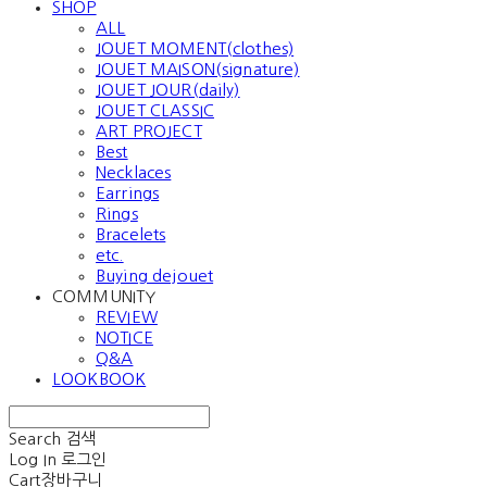
SHOP
ALL
JOUET MOMENT(clothes)
JOUET MAISON(signature)
JOUET JOUR(daily)
JOUET CLASSIC
ART PROJECT
Best
Necklaces
Earrings
Rings
Bracelets
etc.
Buying dejouet
COMMUNITY
REVIEW
NOTICE
Q&A
LOOKBOOK
Search
검색
Log In
로그인
Cart
장바구니