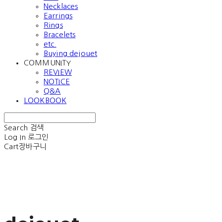
Necklaces
Earrings
Rings
Bracelets
etc.
Buying dejouet
COMMUNITY
REVIEW
NOTICE
Q&A
LOOKBOOK
Search
검색
Log In
로그인
Cart
장바구니