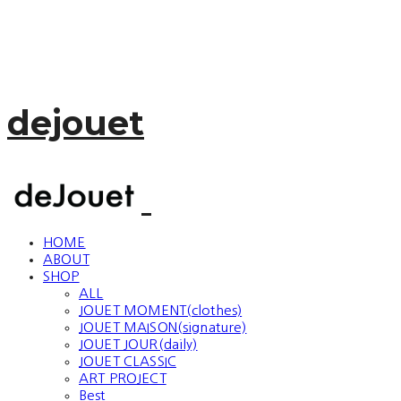
dejouet
HOME
ABOUT
SHOP
ALL
JOUET MOMENT(clothes)
JOUET MAISON(signature)
JOUET JOUR(daily)
JOUET CLASSIC
ART PROJECT
Best