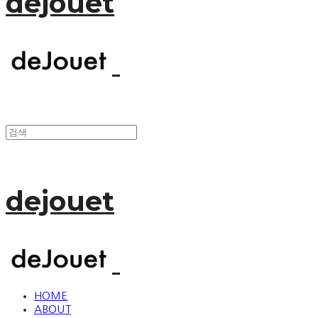
dejouet
dejouet
HOME
ABOUT