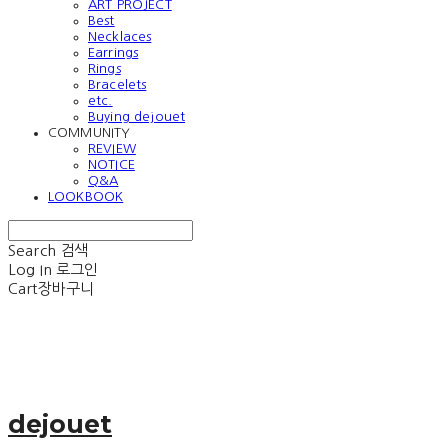
ART PROJECT
Best
Necklaces
Earrings
Rings
Bracelets
etc.
Buying dejouet
COMMUNITY
REVIEW
NOTICE
Q&A
LOOKBOOK
Search
검색
Log In
로그인
Cart
장바구니
dejouet