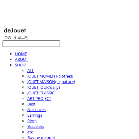
LOG IN
로그인
HOME
ABOUT
SHOP
ALL
JOUET MOMENT(clothes)
JOUET MAISON(signature)
JOUET JOUR(daily)
JOUET CLASSIC
ART PROJECT
Best
Necklaces
Earrings
Rings
Bracelets
etc.
Buying dejouet