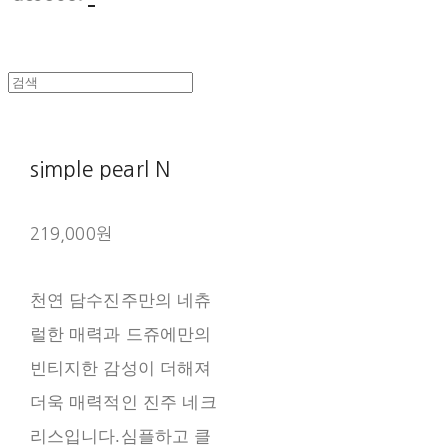
simple pearl N
219,000원
천연 담수진주만의 네츄
럴한 매력과 드쥬에만의
빈티지한 감성이 더해져
더욱 매력적인 진주 네크
리스입니다.심플하고 클