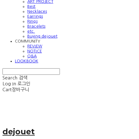
ART PROJECT
Best
Necklaces
Earrings
Rings
Bracelets
etc.
Buying dejouet
COMMUNITY
REVIEW
NOTICE
Q&A
LOOKBOOK
Search
검색
Log In
로그인
Cart
장바구니
dejouet