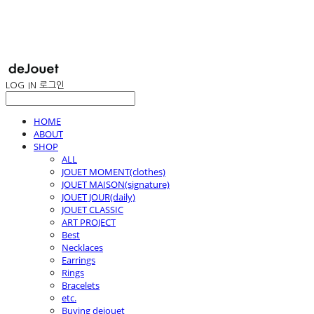
LOG IN
로그인
HOME
ABOUT
SHOP
ALL
JOUET MOMENT(clothes)
JOUET MAISON(signature)
JOUET JOUR(daily)
JOUET CLASSIC
ART PROJECT
Best
Necklaces
Earrings
Rings
Bracelets
etc.
Buying dejouet