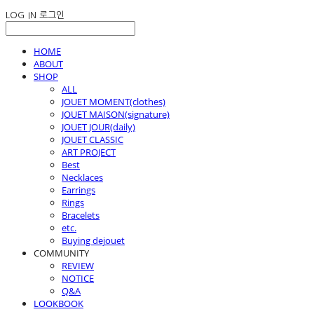
LOG IN
로그인
HOME
ABOUT
SHOP
ALL
JOUET MOMENT(clothes)
JOUET MAISON(signature)
JOUET JOUR(daily)
JOUET CLASSIC
ART PROJECT
Best
Necklaces
Earrings
Rings
Bracelets
etc.
Buying dejouet
COMMUNITY
REVIEW
NOTICE
Q&A
LOOKBOOK