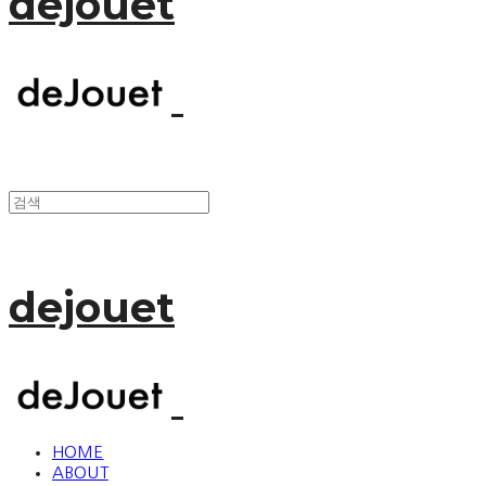
dejouet
dejouet
HOME
ABOUT