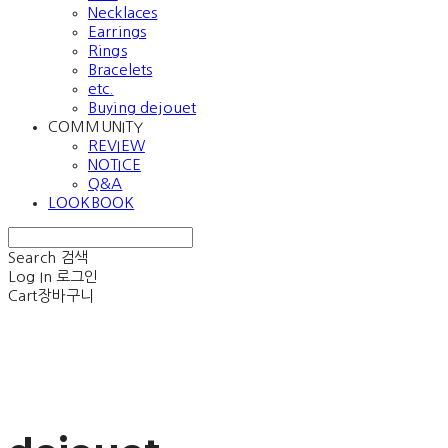
Necklaces
Earrings
Rings
Bracelets
etc.
Buying dejouet
COMMUNITY
REVIEW
NOTICE
Q&A
LOOKBOOK
Search
검색
Log In
로그인
Cart
장바구니