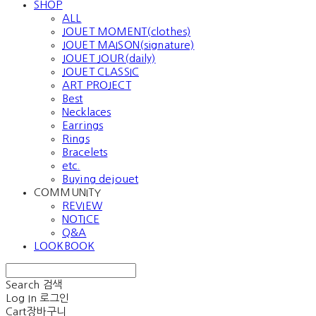
SHOP
ALL
JOUET MOMENT(clothes)
JOUET MAISON(signature)
JOUET JOUR(daily)
JOUET CLASSIC
ART PROJECT
Best
Necklaces
Earrings
Rings
Bracelets
etc.
Buying dejouet
COMMUNITY
REVIEW
NOTICE
Q&A
LOOKBOOK
Search
검색
Log In
로그인
Cart
장바구니