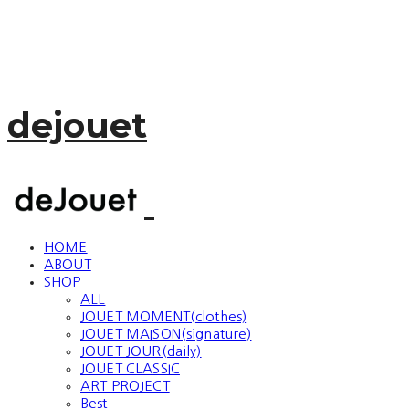
dejouet
HOME
ABOUT
SHOP
ALL
JOUET MOMENT(clothes)
JOUET MAISON(signature)
JOUET JOUR(daily)
JOUET CLASSIC
ART PROJECT
Best