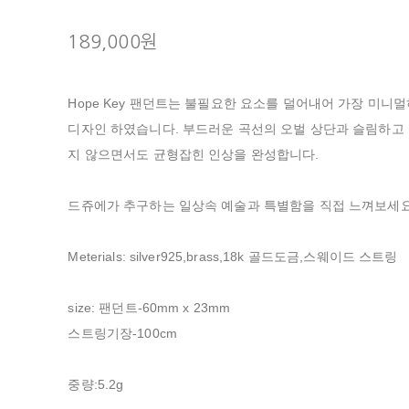
189,000원
Hope Key 팬던트는 불필요한 요소를 덜어내어 가장 미
디자인 하였습니다. 부드러운 곡선의 오벌 상단과 슬림하고
지 않으면서도 균형잡힌 인상을 완성합니다.
드쥬에가 추구하는 일상속 예술과 특별함을 직접 느껴보세요
Meterials: silver925,brass,18k 골드도금,스웨이드 스트링
size: 팬던트-60mm x 23mm
스트링기장-100cm
중량:5.2g