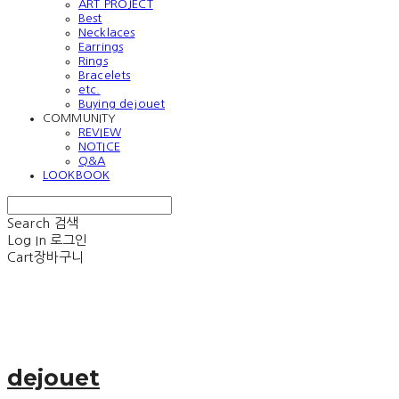
ART PROJECT
Best
Necklaces
Earrings
Rings
Bracelets
etc.
Buying dejouet
COMMUNITY
REVIEW
NOTICE
Q&A
LOOKBOOK
Search
검색
Log In
로그인
Cart
장바구니
dejouet