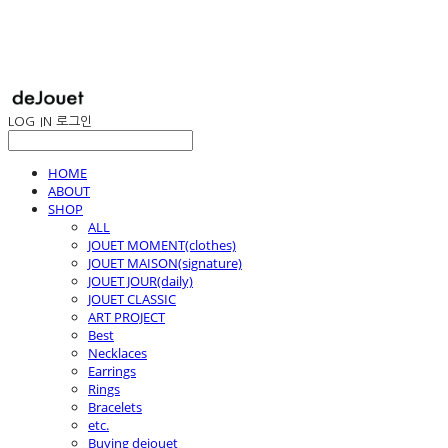
LOG IN
로그인
HOME
ABOUT
SHOP
ALL
JOUET MOMENT(clothes)
JOUET MAISON(signature)
JOUET JOUR(daily)
JOUET CLASSIC
ART PROJECT
Best
Necklaces
Earrings
Rings
Bracelets
etc.
Buying dejouet