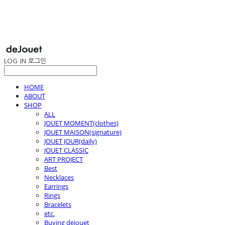
LOG IN
로그인
HOME
ABOUT
SHOP
ALL
JOUET MOMENT(clothes)
JOUET MAISON(signature)
JOUET JOUR(daily)
JOUET CLASSIC
ART PROJECT
Best
Necklaces
Earrings
Rings
Bracelets
etc.
Buying dejouet