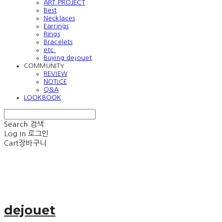
ART PROJECT
Best
Necklaces
Earrings
Rings
Bracelets
etc.
Buying dejouet
COMMUNITY
REVIEW
NOTICE
Q&A
LOOKBOOK
Search
검색
Log In
로그인
Cart
장바구니
dejouet