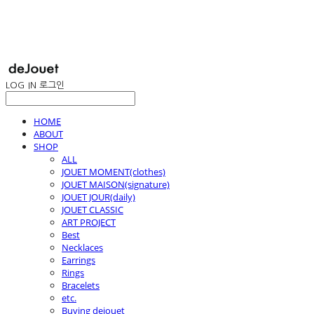
LOG IN
로그인
HOME
ABOUT
SHOP
ALL
JOUET MOMENT(clothes)
JOUET MAISON(signature)
JOUET JOUR(daily)
JOUET CLASSIC
ART PROJECT
Best
Necklaces
Earrings
Rings
Bracelets
etc.
Buying dejouet