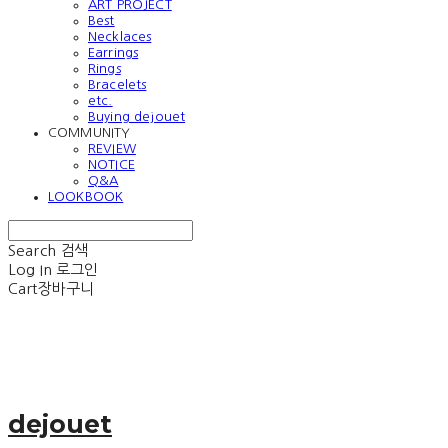
ART PROJECT
Best
Necklaces
Earrings
Rings
Bracelets
etc.
Buying dejouet
COMMUNITY
REVIEW
NOTICE
Q&A
LOOKBOOK
Search
검색
Log In
로그인
Cart
장바구니
dejouet