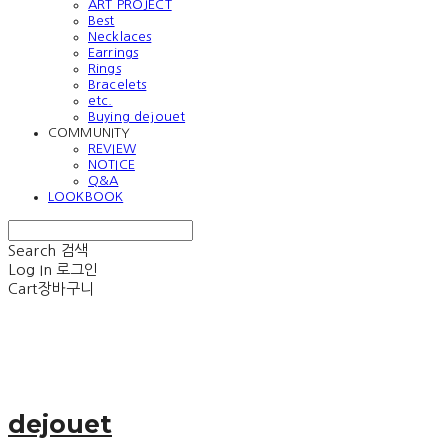
ART PROJECT
Best
Necklaces
Earrings
Rings
Bracelets
etc.
Buying dejouet
COMMUNITY
REVIEW
NOTICE
Q&A
LOOKBOOK
Search
검색
Log In
로그인
Cart
장바구니
dejouet