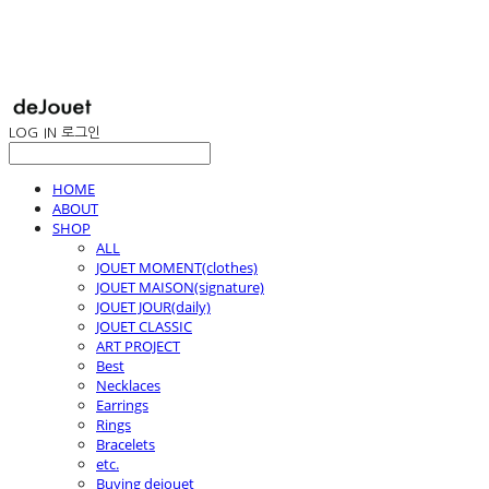
LOG IN
로그인
HOME
ABOUT
SHOP
ALL
JOUET MOMENT(clothes)
JOUET MAISON(signature)
JOUET JOUR(daily)
JOUET CLASSIC
ART PROJECT
Best
Necklaces
Earrings
Rings
Bracelets
etc.
Buying dejouet