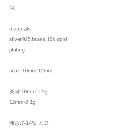
다.
materials :
silver925,brass,18k gold
plating
size :10mm,12mm
중량:10mm-1.5g
12mm-2.1g
배송:7-14일 소요