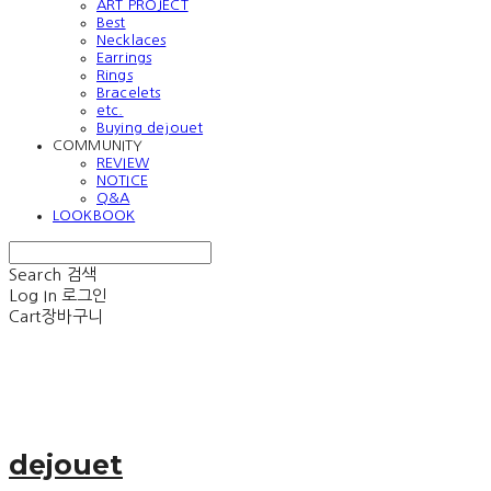
ART PROJECT
Best
Necklaces
Earrings
Rings
Bracelets
etc.
Buying dejouet
COMMUNITY
REVIEW
NOTICE
Q&A
LOOKBOOK
Search
검색
Log In
로그인
Cart
장바구니
dejouet