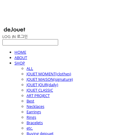
LOG IN
로그인
HOME
ABOUT
SHOP
ALL
JOUET MOMENT(clothes)
JOUET MAISON(signature)
JOUET JOUR(daily)
JOUET CLASSIC
ART PROJECT
Best
Necklaces
Earrings
Rings
Bracelets
etc.
Buying dejouet