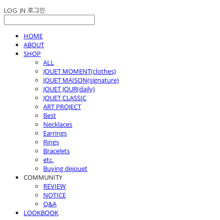
LOG IN
로그인
HOME
ABOUT
SHOP
ALL
JOUET MOMENT(clothes)
JOUET MAISON(signature)
JOUET JOUR(daily)
JOUET CLASSIC
ART PROJECT
Best
Necklaces
Earrings
Rings
Bracelets
etc.
Buying dejouet
COMMUNITY
REVIEW
NOTICE
Q&A
LOOKBOOK