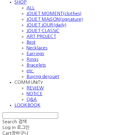
SHOP
ALL
JOUET MOMENT(clothes)
JOUET MAISON(signature)
JOUET JOUR(daily)
JOUET CLASSIC
ART PROJECT
Best
Necklaces
Earrings
Rings
Bracelets
etc.
Buying dejouet
COMMUNITY
REVIEW
NOTICE
Q&A
LOOKBOOK
Search
검색
Log In
로그인
Cart
장바구니