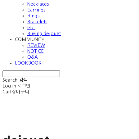
Necklaces
Earrings
Rings
Bracelets
etc.
Buying dejouet
COMMUNITY
REVIEW
NOTICE
Q&A
LOOKBOOK
Search
검색
Log In
로그인
Cart
장바구니