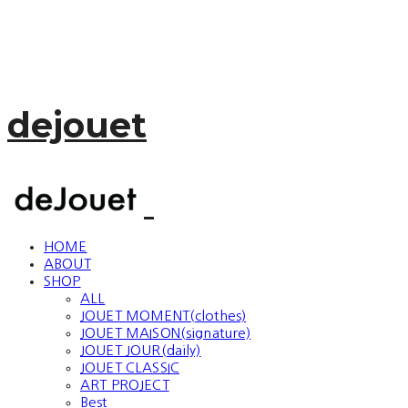
dejouet
HOME
ABOUT
SHOP
ALL
JOUET MOMENT(clothes)
JOUET MAISON(signature)
JOUET JOUR(daily)
JOUET CLASSIC
ART PROJECT
Best