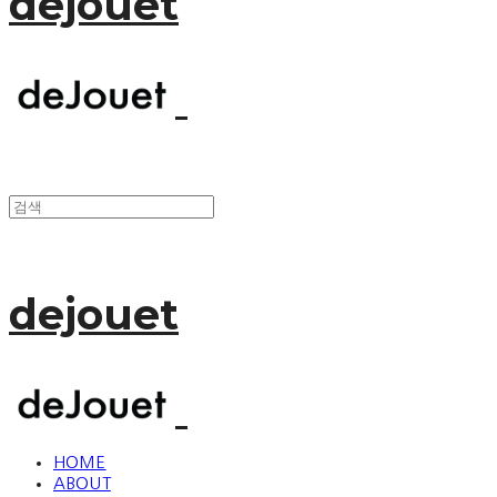
dejouet
dejouet
HOME
ABOUT