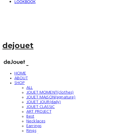
LOOKBOOK
dejouet
HOME
ABOUT
SHOP
ALL
JOUET MOMENT(clothes)
JOUET MAISON(signature)
JOUET JOUR(daily)
JOUET CLASSIC
ART PROJECT
Best
Necklaces
Earrings
Rings