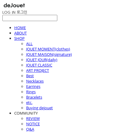
LOG IN
로그인
HOME
ABOUT
SHOP
ALL
JOUET MOMENT(clothes)
JOUET MAISON(signature)
JOUET JOUR(daily)
JOUET CLASSIC
ART PROJECT
Best
Necklaces
Earrings
Rings
Bracelets
etc.
Buying dejouet
COMMUNITY
REVIEW
NOTICE
Q&A