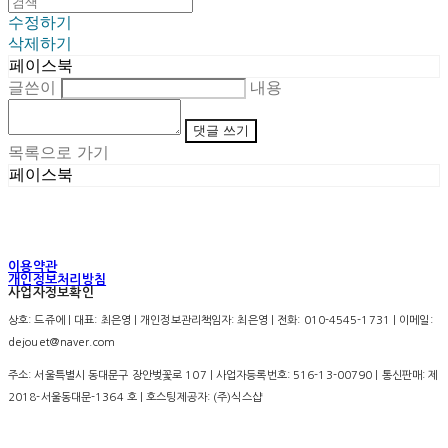
수정하기
삭제하기
페이스북
글쓴이
내용
댓글 쓰기
목록으로 가기
페이스북
이용약관
개인정보처리방침
사업자정보확인
상호: 드쥬에 | 대표: 최은영 | 개인정보관리책임자: 최은영 | 전화: 010-4545-1731 | 이메일:
dejouet@naver.com
주소: 서울특별시 동대문구 장안벚꽃로 107 | 사업자등록번호:
516-13-00790
| 통신판매:
제
2018-서울동대문-1364 호
| 호스팅제공자: (주)식스샵