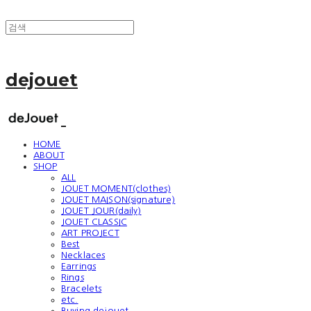
dejouet
HOME
ABOUT
SHOP
ALL
JOUET MOMENT(clothes)
JOUET MAISON(signature)
JOUET JOUR(daily)
JOUET CLASSIC
ART PROJECT
Best
Necklaces
Earrings
Rings
Bracelets
etc.
Buying dejouet