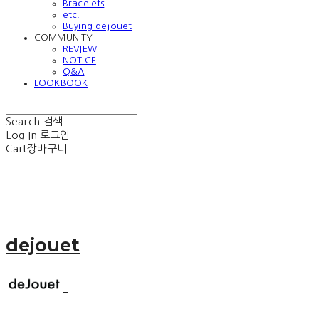
Bracelets
etc.
Buying dejouet
COMMUNITY
REVIEW
NOTICE
Q&A
LOOKBOOK
Search
검색
Log In
로그인
Cart
장바구니
dejouet